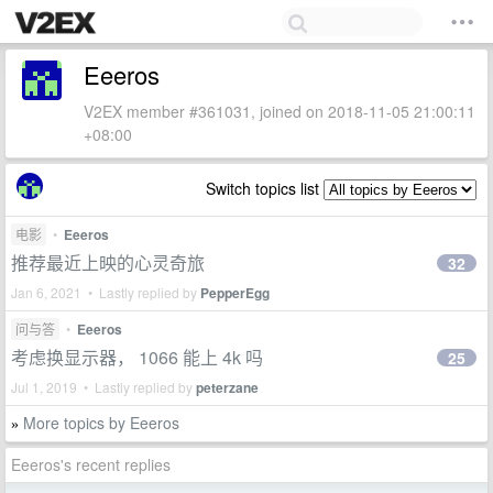
Eeeros
V2EX member #361031, joined on 2018-11-05 21:00:11
+08:00
Switch topics list
电影
•
Eeeros
推荐最近上映的心灵奇旅
32
Jan 6, 2021 • Lastly replied by
PepperEgg
问与答
•
Eeeros
考虑换显示器， 1066 能上 4k 吗
25
Jul 1, 2019 • Lastly replied by
peterzane
More topics by Eeeros
»
Eeeros's recent replies