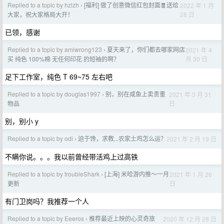
Replied to a topic by hzlzh
[福利] 做了创意微信红包封面🧧送给
2022 年 1 月
›
28 日
大家，祝大家格局大开！
已领，感谢
Replied to a topic by amiwrong123
夏天来了，你们都去哪家网店
2021 年 4
›
月 30 日
买 纯色 100%棉 无任何印花 的短袖的啊？
足下工作室，纯色 T 69~75 左右吧
Replied to a topic by douglas1997
别，别在咸鱼上卖贵重
2021 年 3 月 31
›
日
物品
别，别小 y
Replied to a topic by odi
迫于馋，求教...农家土鸡怎么运？
2021 年 2 月 19 日
›
不瞒你说。。。我以前曾经带活鸡上过高铁
Replied to a topic by troubleShark
[上海] 米哈游内推～一月
2021 年 1 月 26
›
日
更新
有门卫岗吗？我推荐一个人
Replied to a topic by Eeeros
推荐最近上映的心灵奇旅
2020 年 12 月 28 日
›