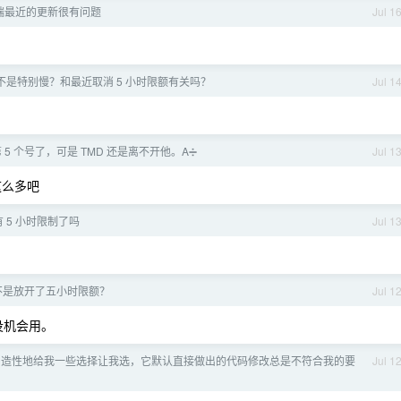
客户端最近的更新很有问题
Jul 1
是不是特别慢？和最近取消 5 小时限额有关吗？
Jul 1
5 个号了，可是 TMD 还是离不开他。A➗
Jul 1
这么多吧
没有 5 小时限制了吗
Jul 1
是不是放开了五小时限额？
Jul 1
没机会用。
ex 创造性地给我一些选择让我选，它默认直接做出的代码修改总是不符合我的要
Jul 1