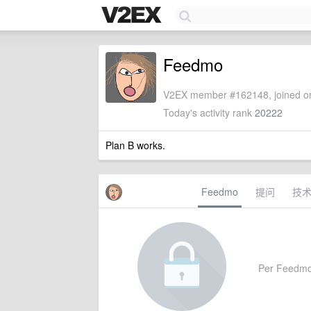
Feedmo
V2EX member #162148, joined on
Today's activity rank
20222
Plan B works.
Feedmo
提问
技
Per Feedmo's