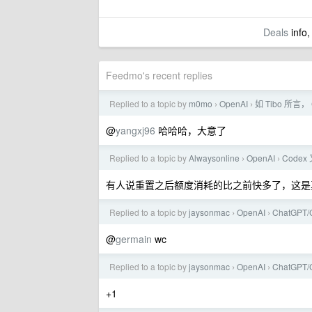
Deals
info,
Feedmo's recent replies
Replied to a topic by
m0mo
OpenAI
如 Tibo 所言
›
›
@
yangxj96
哈哈哈，大意了
Replied to a topic by
Alwaysonline
OpenAI
Cod
›
›
有人说重置之后额度消耗的比之前快多了，这是
Replied to a topic by
jaysonmac
OpenAI
ChatGPT
›
›
@
germain
wc
Replied to a topic by
jaysonmac
OpenAI
ChatGPT
›
›
+1