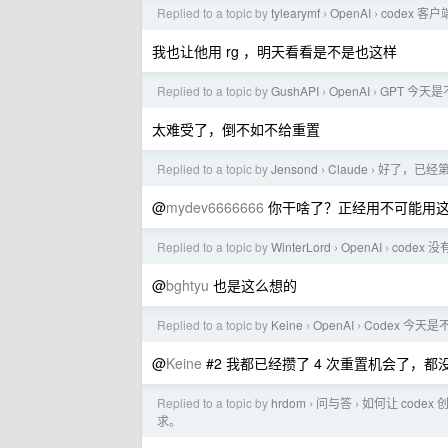
Replied to a topic by
tylearymf
OpenAI
codex 
›
›
我也让他用 rg ，明天看看是不是也这样
Replied to a topic by
GushAPI
OpenAI
GPT 今天
›
›
太难受了，倒不如不给重置
Replied to a topic by
Jensond
Claude
好了，已经第 
›
›
@
mydev6666666
你干啥了？正经用不可能用
Replied to a topic by
WinterLord
OpenAI
codex 
›
›
@
bghtyu
也是这么想的
Replied to a topic by
Keine
OpenAI
Codex 今天
›
›
@
Keine
#2 我都已经攒了 4 次重置机会了，都
Replied to a topic by
hrdom
问与答
如何让 cod
›
›
求。