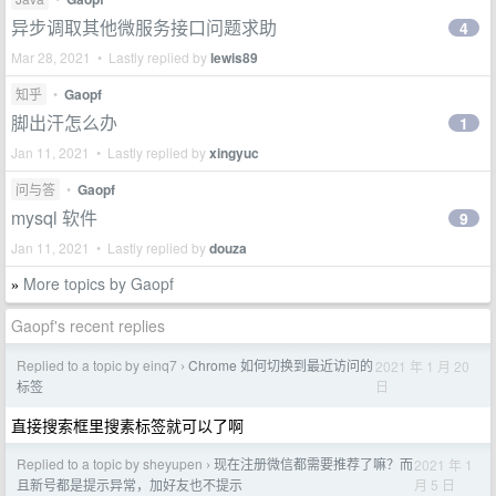
异步调取其他微服务接口问题求助
4
Mar 28, 2021 • Lastly replied by
lewis89
知乎
•
Gaopf
脚出汗怎么办
1
Jan 11, 2021 • Lastly replied by
xingyuc
问与答
•
Gaopf
mysql 软件
9
Jan 11, 2021 • Lastly replied by
douza
More topics by Gaopf
»
Gaopf's recent replies
Replied to a topic by einq7
Chrome 如何切换到最近访问的
2021 年 1 月 20
›
日
标签
直接搜索框里搜素标签就可以了啊
Replied to a topic by sheyupen
现在注册微信都需要推荐了嘛？而
2021 年 1
›
月 5 日
且新号都是提示异常，加好友也不提示