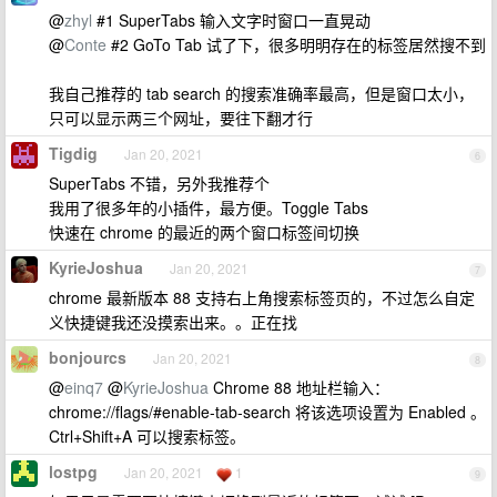
@
zhyl
#1 SuperTabs 输入文字时窗口一直晃动
@
Conte
#2 GoTo Tab 试了下，很多明明存在的标签居然搜不到
我自己推荐的 tab search 的搜索准确率最高，但是窗口太小，
只可以显示两三个网址，要往下翻才行
Tigdig
Jan 20, 2021
6
SuperTabs 不错，另外我推荐个
我用了很多年的小插件，最方便。Toggle Tabs
快速在 chrome 的最近的两个窗口标签间切换
KyrieJoshua
Jan 20, 2021
7
chrome 最新版本 88 支持右上角搜索标签页的，不过怎么自定
义快捷键我还没摸索出来。。正在找
bonjourcs
Jan 20, 2021
8
@
einq7
@
KyrieJoshua
Chrome 88 地址栏输入：
chrome://flags/#enable-tab-search 将该选项设置为 Enabled 。
Ctrl+Shift+A 可以搜索标签。
lostpg
Jan 20, 2021
1
9