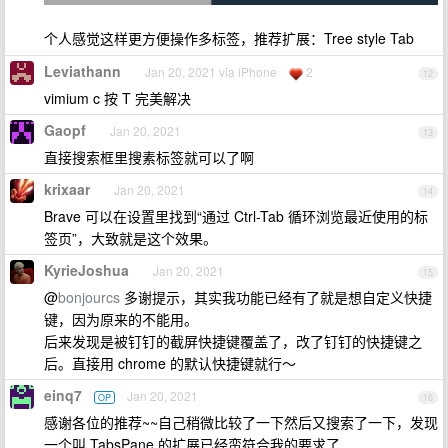
个人感觉这样更方便操作多标签，推荐扩展：Tree style Tab
Leviathann
Jan 20, 2021 via iPhone
2
12
vimium c 按 T 完美解决
Gaopf
Jan 20, 2021
13
直接搜索框里搜素标签就可以了啊
krixaar
Jan 20, 2021
14
Brave 可以在设置里找到“通过 Ctrl-Tab 循环浏览最近使用的标
签页”，大致就是这个效果。
KyrieJoshua
Jan 20, 2021
15
@
bonjourcs
多谢提示，其实我功能已经有了就是想自定义快捷
键，因为原来的不能用。
后来发现是被钉钉的截屏快捷键覆盖了，改了钉钉的快捷键之
后。直接用 chrome 的默认快捷键就行～
einq7
Jan 20, 2021
OP
16
感谢各位的推荐~~自己稍微比较了一下然后又搜索了一下，发现
一个叫 TabsPane 的扩展已经蛮符合我的要求了