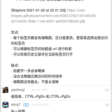
![Kapture 2021-01-20 at 22 01 23](
https://user-
images.githubusercontent.com/50612752/105185250-
427c4200-5b6b-11eb-8537-a64f307d63e9.gif
)
优点：
- 每个标签页都会有缩略图，区分度更高，更容易选择出想访问
的标签页
- 可以根据标签页的标题或 url 进行检索
- 可以检索历史记录并在当前标签页打开
缺点:
- 标题字一多会省略掉
- 没办法根据近期访问的时间排序
- 缩略图没有截全，不是太清晰
yanheqi
Jan 20, 2021
17
很简单，CTRL+PgDn 和 CTRL+PgDn
einq7
Jan 20, 2021
OP
18
补一张图