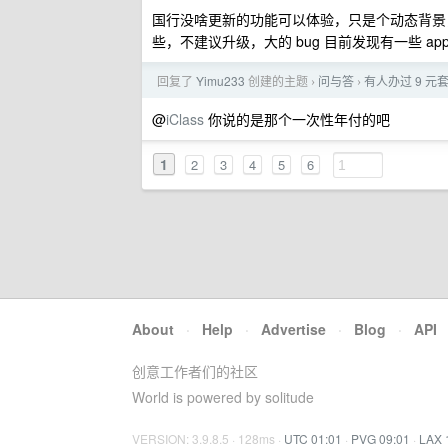
国行没啥更新的功能可以体验，只是个动态背景，
些，不建议升级，大的 bug 目前发现有一些 a
回复了
Yimu233
创建的主题
问与答
有人办过 9 
›
›
@
iClass
你说的是那个一次性年付的吧
1
2
3
4
5
6
About
·
Help
·
Advertise
·
Blog
·
API
创意工作者们的社区
World is powered by solitude
VERSION: 3.9.8.5 · 128ms ·
UTC 01:01
·
PVG 09:01
·
LAX 