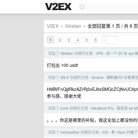
V2EX
Gtristan
全部回复第 1 页 / 共 6 页
›
›
1
2
3
4
5
6
回复了
Gtristan
创建的主题
VPS
出一个 25 台 vps 账户
›
›
打包出 100 usdt
回复了
IZILE
创建的主题
Solana
随机抽 50 位老哥空
›
›
H9BVFnQjjiRkzAZrRj3xEJ6sSMQcZCjNvUC6p
参与感，感谢大佬
回复了
tuine
创建的主题
MacBook Pro
现在买 air
›
›
。。。你这是哪里的补贴，我这全加上都没你的
回复了
helloeather
创建的主题
iOS
有 15pro 升级了 
›
›