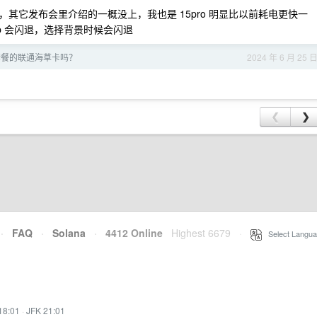
其它发布会里介绍的一概没上，我也是 15pro 明显比以前耗电更快一
pp 会闪退，选择背景时候会闪退
元套餐的联通海草卡吗？
2024 年 6 月 25 
❮
❯
·
FAQ
·
Solana
·
4412 Online
Highest 6679
·
Select Langua
18:01
·
JFK 21:01