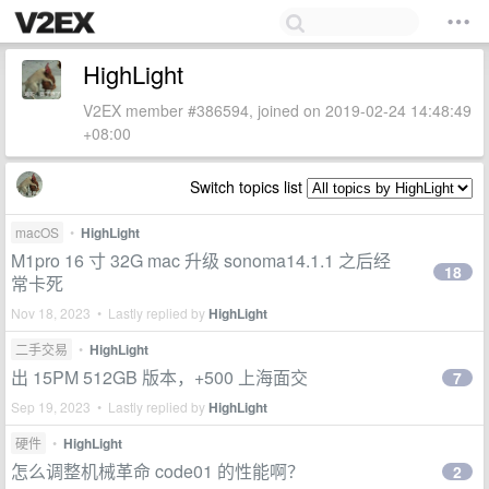
HighLight
V2EX member #386594, joined on 2019-02-24 14:48:49
+08:00
Switch topics list
macOS
•
HighLight
M1pro 16 寸 32G mac 升级 sonoma14.1.1 之后经
18
常卡死
Nov 18, 2023 • Lastly replied by
HighLight
二手交易
•
HighLight
出 15PM 512GB 版本，+500 上海面交
7
Sep 19, 2023 • Lastly replied by
HighLight
硬件
•
HighLight
怎么调整机械革命 code01 的性能啊？
2