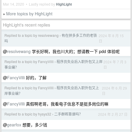
Mar 14, 2020 • Lastly replied by
HighLight
More topics by HighLight
»
HighLight's recent replies
Replied to a topic by resolvewang
有在拼多多工作的老铁
2024 年 8 月 15
›
日
吗
@
resolvewang
学长好啊，我也川大的；想请教一下 pdd 体验呢
Replied to a topic by FancyVilli
程序员失业后入职外包又上岸
2024 年 7 月 3
›
日
事业编？
@
FancyVilli
好的，了解
Replied to a topic by FancyVilli
程序员失业后入职外包又上
2024 年 6 月 29
›
日
岸事业编？
@
FancyVilli
真假啊老哥，我看电子信息不是挺多岗位的嘛
Replied to a topic by hysys32
二手群晖靠谱吗？
2024 年 2 月 27 日
›
@
gearfox
想要，多少钱