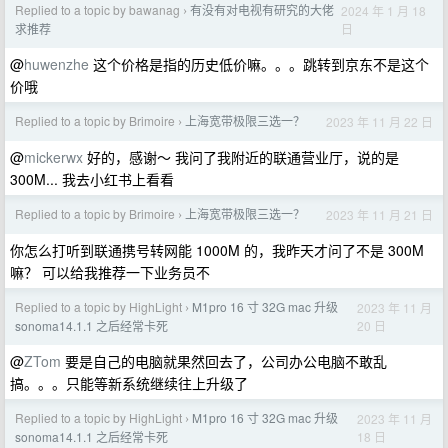
Replied to a topic by bawanag
有没有对电视有研究的大佬
2024 年 1 月 18
›
日
求推荐
@
huwenzhe
这个价格是指的历史低价嘛。。。跳转到京东不是这个
价哦
Replied to a topic by Brimoire
上海宽带极限三选一？
2023 年 11 月 22 日
›
@
mickerwx
好的，感谢～ 我问了我附近的联通营业厅，说的是
300M... 我去小红书上看看
Replied to a topic by Brimoire
上海宽带极限三选一？
2023 年 11 月 21 日
›
你怎么打听到联通携号转网能 1000M 的，我昨天才问了不是 300M
嘛？ 可以给我推荐一下业务员不
Replied to a topic by HighLight
M1pro 16 寸 32G mac 升级
2023 年 11 月
›
20 日
sonoma14.1.1 之后经常卡死
@
ZTom
要是自己的电脑就果然回去了，公司办公电脑不敢乱
搞。。。只能等新系统继续往上升级了
Replied to a topic by HighLight
M1pro 16 寸 32G mac 升级
2023 年 11 月
›
18 日
sonoma14.1.1 之后经常卡死