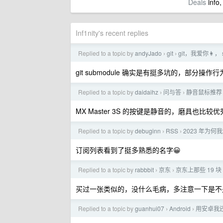
Deals
info,
Inf1nity's recent replies
Replied to a topic by
andyJado
git
git，我爱你👩，
›
›
git submodule 确实是有挺多坑的，部分操
Replied to a topic by
daidaihz
问与答
静音鼠标推荐
›
›
MX Master 3S 的按键是静音的，磨具也
Replied to a topic by
debuginn
RSS
2023 年为何
›
›
订阅列表看到了挺多熟悉的名字😀
Replied to a topic by
rabbbit
京东
京东上那些 19 块
›
›
买过一张类似的，没什么毛病，多注意一下是不
Replied to a topic by
guanhui07
Android
用安卓我
›
›