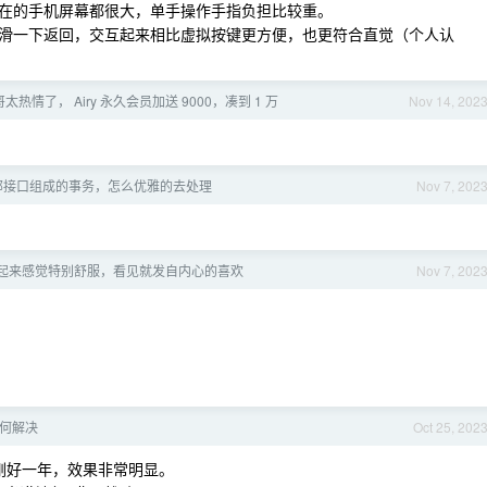
在的手机屏幕都很大，单手操作手指负担比较重。
滑一下返回，交互起来相比虚拟按键更方便，也更符合直觉（个人认
哥太热情了， Airy 永久会员加送 9000，凑到 1 万
Nov 14, 202
部接口组成的事务，怎么优雅的去处理
Nov 7, 202
起来感觉特别舒服，看见就发自内心的喜欢
Nov 7, 202
何解决
Oct 25, 202
刚好一年，效果非常明显。