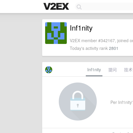
Inf1nity
V2EX member #342167, joined on
Today's activity rank
2801
Inf1nity
提问
技术
Per Inf1nity'