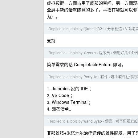
虚拟按键一方面占用了底部的空间，另一方面现
全屏手势的话就随意的多了，手指在哪就可以侧
为）。
Replied to a topic by
lijianmin321
分享创造
V 站老
›
›
支持
Replied to a topic by
xlzyxxn
程序员
调用好几个外
›
›
简单需求的话 CompletableFuture 即可。
Replied to a topic by
PerryHe
软件
哪个软件让你用
›
›
1. Jetbrains 家的 IDE ；
2. VS Code ；
3. Windows Terminal ；
4. 滴答清单。
Replied to a topic by
wanqiuyao
健康
老哥们脱发如
›
›
非那雄胺+米诺地尔治疗遗传的雄性脱发，用了