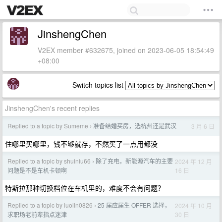
JinshengChen
V2EX member #632675, joined on 2023-06-05 18:54:49
+08:00
Switch topics list
JinshengChen's recent replies
Replied to a topic by Sumeme
准备结婚买房，选杭州还是武汉
3 月 6 日
›
住哪里买哪里，钱不够就存，不然买了一点用都没
Replied to a topic by shuiniu66
除了充电，新能源汽车的主要
2024 年 12 月
›
16 日
问题是不是车机卡顿啊
特斯拉那种切换档位在车机里的，难度不会有问题？
Replied to a topic by luolin0826
25 届应届生 OFFER 选择，
2024 年 10 月
›
30 日
求职场老前辈指点迷津