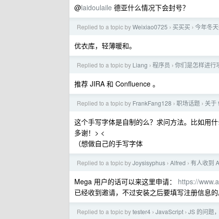
@
laidoulaile
德亚什么情况下会封号？
Replied to a topic by
Weixiao0725
买买买
今年冬天
›
›
优衣库，轻薄暖和。
Replied to a topic by
Liang
程序员
你们是怎样进行
›
›
推荐 JIRA 和 Confluence 。
Replied to a topic by
FrankFang128
职场话题
关于
›
›
这个手写字体是自制的么？求问方法。比如用什
多谢！> <
（想做自己的手写字体
Replied to a topic by
Joysisyphus
Alfred
有人收到 Al
›
›
Mega 用户的话可以来这里申请：
https://www.
已经收到邀请，不过安装之后要填写注册信息的
Replied to a topic by
tester4
JavaScript
JS 的问题，
›
›