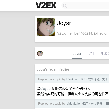
Joysr
V2EX member #60218, joined on 
Joysr
提问
技术
Joysr's recent replies
Replied to a topic by
FrankFang128
职场话题
关于
›
›
@
qiayue
多谢这么久了还给予回复。
虽然有实现的可能，但看来个人完成的可能性不
Replied to a topic by
laidoulaile
推广
免代购费， EB
›
›