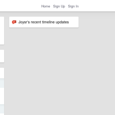
Home
Sign Up
Sign In
Joysr's recent timeline updates
6
6