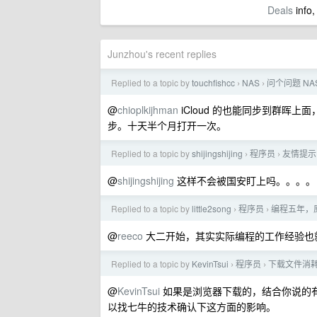
Deals
info,
Junzhou's recent replies
Replied to a topic by
touchfishcc
NAS
问个问题 N
›
›
@
chioplkijhman
iCloud 的也能同步到群晖
步。十天半个月打开一次。
Replied to a topic by
shijingshijing
程序员
友情提示
›
›
@
shijingshijing
这样不会被国安盯上吗。。。。
Replied to a topic by
little2song
程序员
编程五年，
›
›
@
reeco
大二开始，其实实际编程的工作经验也
Replied to a topic by
KevinTsui
程序员
下载文件消
›
›
@
KevinTsui
如果是浏览器下载的，结合你说的有
以找七牛的技术确认下这方面的影响。