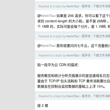
Replied to a topic by
KevinTsui
程序员
下载文件消
›
›
@
KevinTsui
如果是 206 请求，你可以看下这个请求
求的 content-length 的大小和，是不是 26
个 1MB 的，实际可能会每个分片，是 1.1MB, 有
Replied to a topic by
KevinTsui
程序员
下载文件消
›
›
@
KevinTsui
那你就要问问七牛云，这个流量统
Replied to a topic by
KevinTsui
程序员
下载文件消
›
›
贴一段华为云 CDN 的描述：
服务概览和统计分析页面展示的是加速域名日志
量由于 TCP/IP 包头消耗和 TCP 重传消
数据会在控制台监控数据的基础上上浮 10%。
Replied to a topic by
KevinTsui
程序员
下载文件消
›
›
接 2 楼