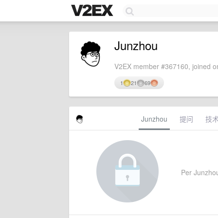
Junzhou
V2EX member #367160, joined on
1
21
69
Junzhou
提问
技
Per Junzhou'