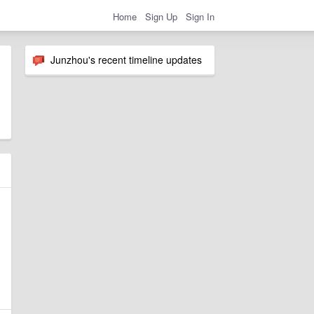
Home
Sign Up
Sign In
Junzhou's recent timeline updates