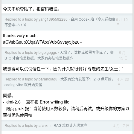
今天不能登陆了，报密码错误。
Replied to a topic by yang1395592280
自用 Codex 站（今天送额度
6 月 10
›
日
不清零--6.10）
thanks very much.
aGVsbG8ubXJqaWFAb3V0bG9vay5jb20=
Replied to a topic by bigbigeggs
天塌了，数据库被黑客删库了，交
5 月
›
15 日
BTC 才会恢复数据，大家有办法恢复数据么
我觉得可以试试信任一下，因为开头就很讨好'尊敬的先生/女士：'
Replied to a topic by paranoiagu
大家有没有发现下午 2~3 点开始，
4 月 23
›
日
coding vibe 就开始变慢
同感。
- kimi-2.6 一直在报 Error writing file
- 网页 grok 报：当前使用人数较多，请稍后再试，或升级你的方案以
获得优先使用权
Replied to a topic by archxm
RAG 难以让人满意啊
4 月 17 日
›