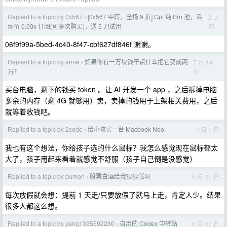
Replied to a topic by 0x567
[0x567 中转，全场 9 折] Gpt 纯 Pro 池，活
2 天
›
前
动价 0.09x 订阅(可多次购买)，送 5 刀试用
06f9f99a-5bed-4c40-8f47-cbf627df846f 谢谢。
Replied to a topic by arnie
如果你有一万块钱干点什么把它变成两
7 月 14
›
日
万？
买台电脑，剩下的钱买 token 。让 AI 开发一个 app ，之后拆掉电脑
多余的内存（剩 4G 就够用）卖，卖掉的钱用于上架相关费用，之后
就等着收钱吧。
Replied to a topic by 2code
给小孩买一台 Macbook Neo
7 月 2 日
›
我也有这个想法，你给孩子选的什么鼠标？我怎么感觉现在鼠标都太
大了，孩子用起来看着就感觉不舒服（孩子自己倒是没感觉）
Replied to a topic by pumon
股票白酒给我狠狠涨呀
6 月 22 日
›
每次放假就会想：提前 1 天走/只要放假了就马上走，肯定人少。结果
很多人都这么想。
Replied to a topic by yang1395592280
自用的 Codex 中转站
6 月 17 日
›