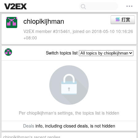
chioplkijhman
打赏
V2EX member #315461, joined on 2018-05-10 10:16:26
+08:00
Switch topics list
Per chioplkijhman's settings, the topics list is hidden
Deals
info, including closed deals, is not hidden
chioplkijhman's recent replies