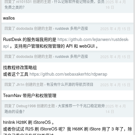
回复了 nl101531 创建的主题
什么记账软件能记物业费，会员
2025 年 4 月
›
16 日
免费之类的？
wallos
回复了 dododada 创建的主题
rustdesk 多用户连接
2025 年 4 月 15 日
›
RustDesk 的服务端我用的是
https://github.com/lejianwen/rustdesk-
api
。支持用户管理和权限管理的 API 和 webGUI 。
回复了 dododada 创建的主题
rustdesk 多用户连接
2025 年 4 月 15 日
›
找教程修改策略组
或者这个工具
https://github.com/sebaxakerhtc/rdpwrap
回复了 Jh1n 创建的主题
有没有什么开源的导航页项目
2025 年 4 月 15 日
›
TeamNav 带用户和权限管理
回复了 Debug1998 创建的主题
大家推荐一个千兆口稳定跑旁
2025 年 4 月
›
14 日
路由的设备？
hinlink H28K 刷 iStoreOS 。
或者你试试 R2S 刷 iStoreOS 呢？我 H68K 刷 iStore 用了 3 年了，除