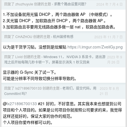
回复了 zhuzhuyule 创建的主题
求教个路由设置问题？
2024 年 7 月 4 日
›
1.不加设备就用光猫 DHCP ，两个路由器做 AP （中继模式）。
2.关光猫 DHCP ，加软路由开 DHCP ，两个路由器做 AP 。
3.加软路由且非要用无线路由器多做一层 nat ，软路由加路由表。
回复了 CHAZHOU 创建的主题
杭州装修有感
2023 年 11 月 7 日
›
以为是干货学习贴，没想到是炫耀贴
https://i.imgur.com/ZveiiGy.png
回复了 Livid 创建的主题
Windows 11， NVIDIA 3 系显卡，退出游
2023 年 9
›
月 26 日
戏之后开始每隔几秒卡顿一下，屏幕显示消失 1 秒又回来
显示器的 G-Sync 关了试一下。
可能是分辨率不同导致切换分辨率导致的。
回复了 lx271896700133 创建的主题
老哥们，提交代码，用
2023 年 8 月
›
21 日
Commitlint 吗？
@
lx271896700133
#21 好的，不好意思。其实我本来也想提到公司
项目和个人项目的。如果是公司项目你就按照公司要求的来，我觉得
这样还挺好的，保证大家的协作的规范。
个人项目你爱咋样都可以的。