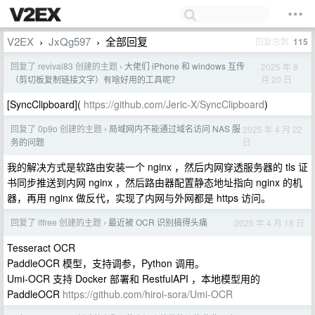
V2EX
JxQg597
全部回复
回复总数
115
›
›
回复了 revival83 创建的主题
大佬们 iPhone 和 windows 互传
2025 年 8
›
月 20 日
（剪切板复制链接文字）有啥好用的工具呢？
[SyncClipboard](
https://github.com/Jeric-X/SyncClipboard
)
回复了 0p9o 创建的主题
局域网内不能通过域名访问 NAS 服
2025 年 4 月 22
›
日
务的问题
我的解决方式是软路由安装一个 nginx ，然后内网穿透服务器的 tls 证
书同步推送到内网 nginx ，然后路由器配置静态地址指向 nginx 的机
器，再用 nginx 做反代，实现了内网与外网都是 https 访问。
回复了 ltfree 创建的主题
最近被 OCR 识别搞得头痛
2025 年 4 月 18 日
›
Tesseract OCR
PaddleOCR 模型，支持调参，Python 调用。
Umi-OCR 支持 Docker 部署和 RestfulAPI ，本地模型用的
PaddleOCR
https://github.com/hiroi-sora/Umi-OCR