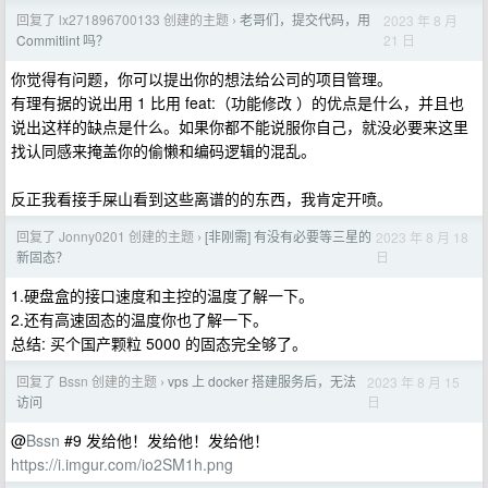
回复了 lx271896700133 创建的主题
老哥们，提交代码，用
2023 年 8 月
›
21 日
Commitlint 吗？
你觉得有问题，你可以提出你的想法给公司的项目管理。
有理有据的说出用 1 比用 feat:（功能修改 ）的优点是什么，并且也
说出这样的缺点是什么。如果你都不能说服你自己，就没必要来这里
找认同感来掩盖你的偷懒和编码逻辑的混乱。
反正我看接手屎山看到这些离谱的的东西，我肯定开喷。
回复了 Jonny0201 创建的主题
[非刚需] 有没有必要等三星的
2023 年 8 月 18
›
日
新固态？
1.硬盘盒的接口速度和主控的温度了解一下。
2.还有高速固态的温度你也了解一下。
总结: 买个国产颗粒 5000 的固态完全够了。
回复了 Bssn 创建的主题
vps 上 docker 搭建服务后，无法
2023 年 8 月 15
›
日
访问
@
Bssn
#9 发给他！发给他！发给他！
https://i.imgur.com/io2SM1h.png