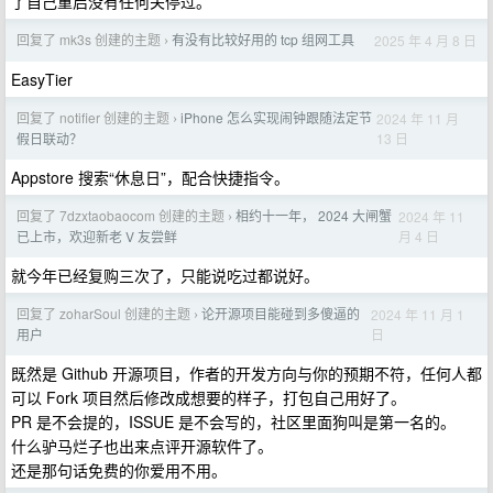
了自己重启没有任何关停过。
回复了 mk3s 创建的主题
有没有比较好用的 tcp 组网工具
2025 年 4 月 8 日
›
EasyTier
回复了 notifier 创建的主题
iPhone 怎么实现闹钟跟随法定节
2024 年 11 月
›
13 日
假日联动？
Appstore 搜索“休息日”，配合快捷指令。
回复了 7dzxtaobaocom 创建的主题
相约十一年， 2024 大闸蟹
2024 年 11
›
月 4 日
已上市，欢迎新老 V 友尝鲜
就今年已经复购三次了，只能说吃过都说好。
回复了 zoharSoul 创建的主题
论开源项目能碰到多傻逼的
2024 年 11 月 1
›
日
用户
既然是 Github 开源项目，作者的开发方向与你的预期不符，任何人都
可以 Fork 项目然后修改成想要的样子，打包自己用好了。
PR 是不会提的，ISSUE 是不会写的，社区里面狗叫是第一名的。
什么驴马烂子也出来点评开源软件了。
还是那句话免费的你爱用不用。