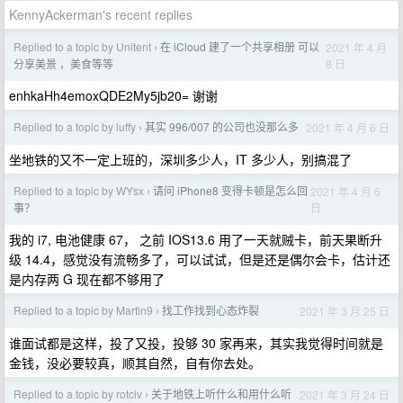
KennyAckerman's recent replies
Replied to a topic by Unitent
在 iCloud 建了一个共享相册 可以
2021 年 4 月
›
8 日
分享美景 ，美食等等
enhkaHh4emoxQDE2My5jb20= 谢谢
Replied to a topic by luffy
其实 996/007 的公司也没那么多
2021 年 4 月 6 日
›
坐地铁的又不一定上班的，深圳多少人，IT 多少人，别搞混了
Replied to a topic by WYsx
请问 iPhone8 变得卡顿是怎么回
2021 年 4 月 6
›
日
事？
我的 i7, 电池健康 67， 之前 IOS13.6 用了一天就贼卡，前天果断升
级 14.4，感觉没有流畅多了，可以试试，但是还是偶尔会卡，估计还
是内存两 G 现在都不够用了
Replied to a topic by Martin9
找工作找到心态炸裂
2021 年 3 月 25 日
›
谁面试都是这样，投了又投，投够 30 家再来，其实我觉得时间就是
金钱，没必要较真，顺其自然，自有你去处。
Replied to a topic by rotciv
关于地铁上听什么和用什么听
2021 年 3 月 24 日
›