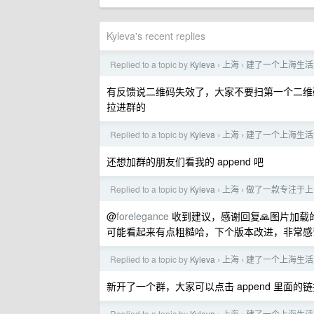
Kyleva's recent replies
Replied to a topic by
Kyleva
上海
建了一个上海生活
›
›
有反馈说二维码失效了，大家不要扫第一个二维码
拉进群的
Replied to a topic by
Kyleva
上海
建了一个上海生活
›
›
还想加群的朋友们看我的 append 吧
Replied to a topic by
Kyleva
上海
做了一款专注于上
›
›
@
forelegance
收到建议，感谢回复🙏图片加载
可能看起来有点粗糙哈，下个版本改进，非常感
Replied to a topic by
Kyleva
上海
建了一个上海生活
›
›
新开了一个群，大家可以点击 append 里面的
Replied to a topic by
Kyleva
上海
建了一个上海生活