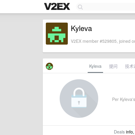
Kyleva
V2EX member #529805, joined on
Kyleva
提问
技术
Per Kyleva's
Deals
info,