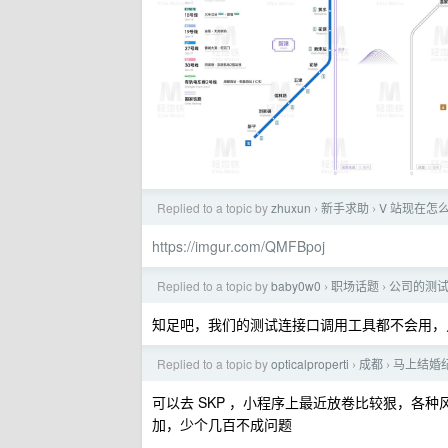
Replied to a topic by
zhuxun
新手求助
V 站现在怎
›
›
https://imgur.com/QMFBpoj
Replied to a topic by
baby0w0
职场话题
公司的测试
›
›
知足吧，我们的测试连接口调用工具都不会用，
Replied to a topic by
opticalproperti
成都
马上结婚
›
›
可以去 SKP ，小程序上最近放卷比较狠，各
加，少个几百不成问题