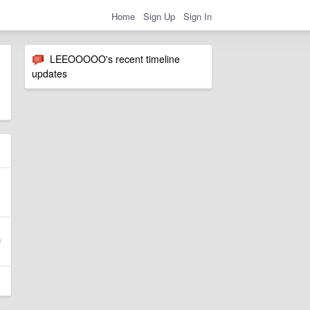
Home
Sign Up
Sign In
LEEOOOOO's recent timeline
updates