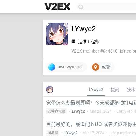
LYwyc2
🏢
运维工程师
V2EX member #644840, joined on
owo.wyc.rest
成都
LYwyc2
提问
技术
宽带怎么办最划算啊？今天成都移动打电
宽带症候群
•
LYwyc2
•
Mar 28, 2024
• Lastly repli
目前最好的，最适配 NUC 或者类似迷
问与答
•
LYwyc2
•
Mar 17, 2024
• Lastly replied b