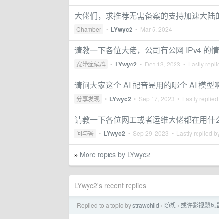
大佬们，求推荐无需备案的支持加速大陆的
Chamber
•
LYwyc2
•
Mar 5, 2024
请教一下各位大佬，公司有公网 IPv4 
宽带症候群
•
LYwyc2
•
Dec 13, 2023
• Lastly repl
请问大家这个 AI 配音是用的哪个 AI 
分享发现
•
LYwyc2
•
Sep 17, 2023
• Lastly replied
请教一下各位网工或者运维大佬都在用什
问与答
•
LYwyc2
•
Sep 29, 2023
• Lastly replied b
More topics by LYwyc2
»
LYwyc2's recent replies
Replied to a topic by
strawchild
随想
或许影视飓风最
›
›