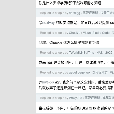
你是什么安卓学历吧?不然咋可能才知道
Replied to a topic by
darkkgg
宽带症候群
今天三大运
›
›
@
nextvay
#58 卖点就是，如果以后🍎只提供 e
Replied to a topic by
Chuckle
Visual Studio Code
›
›
我超，Chuckle 佬怎么哪里都能看到你
Replied to a topic by
TWorldIsNButThis
NAS
2025
›
›
成品 nas 建议极空间，自建可以试试飞牛，不
Replied to a topic by
gegeligegeligo
宽带症候群
有
›
›
@
iovekkk
#25 我之前也是这么划的，后来发现手
后就放弃了还是都划在一起吧，家里没必要搞那
Replied to a topic by
Proxy233
宽带症候群
成都联通
›
›
坐标成都一环内，申请的联通公网 ip 拿到的是 11