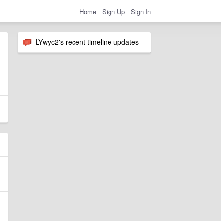
Home
Sign Up
Sign In
LYwyc2's recent timeline updates