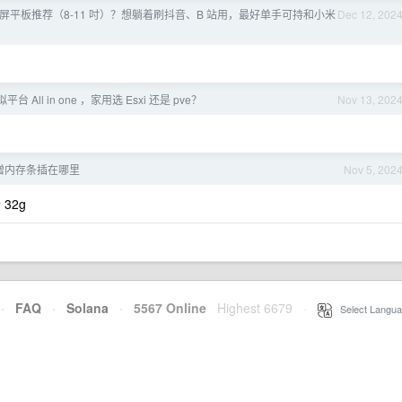
屏平板推荐（8-11 吋）？想躺着刷抖音、B 站用，最好单手可持和小米
Dec 12, 202
平台 All in one ，家用选 Esxi 还是 pve？
Nov 13, 202
增内存条插在哪里
Nov 5, 202
32g
·
FAQ
·
Solana
·
5567 Online
Highest 6679
·
Select Langua