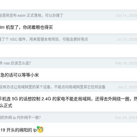
营商宣布 esim 正式落地，可以办理了
Oct 14, 202
sim 机型了，你闭着眼也得买
搓了个 VSC 插件，用来管理本地项目，可能会更好用点
Jul 10, 202
 年 nas 应该怎么选？
Feb 18, 202
着急的话可以等等小米
没有办法让局域网里的某个设备，不能访问局域网里其它任何设备
Jan 2, 202
机连 5G 的话想控制 2.4G 的家电不能走局域网，还得去外网绕一圈，
么正式
的外网 ip 内外网不一致？
Dec 23, 202
9 开头的绵阳的 ip