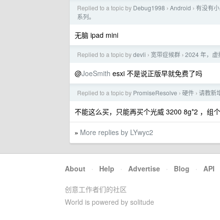
Replied to a topic by
Debug1998
Android
有没有小
›
›
系列。
无脑 ipad mini
Replied to a topic by
devli
宽带症候群
2024 年，虚拟
›
›
@
JoeSmith
esxi 不是说正版早就免费了吗
Replied to a topic by
PromiseResolve
硬件
请教新
›
›
不能这么买，只能再买个光威 3200 8g*2 ，组个 
More replies by LYwyc2
»
About
·
Help
·
Advertise
·
Blog
·
API
创意工作者们的社区
World is powered by solitude