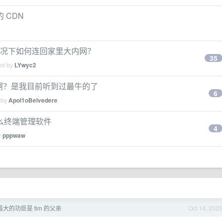
 CDN
的情况下如何连回家里大内网？
35
ied by
LYwyc2
模型啊？是我目前听到过最牛的了
6
 by
Apol1oBelvedere
么终端管理软件
4
y
pppwaw
大的功臣是 tim 的父亲
Oct 14, 202