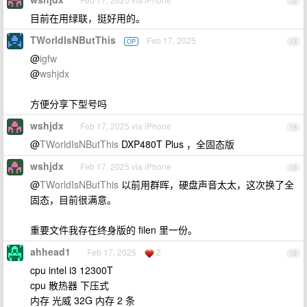
12
目前在用绿联，挺好用的。
TWorldIsNButThis
Feb 17, 2025
OP
13
@
igfw
@
wshjdx
方便分享下型号吗
wshjdx
Feb 17, 2025 via iPhone
14
@
TWorldIsNButThis
DXP480T Plus ，全固态版
wshjdx
Feb 17, 2025 via iPhone
15
@
TWorldIsNButThis
以前用群晖，硬盘声音太太，这次换了全
固态，目前很满意。
重要文件我存在终身版的 filen 里一份。
ahhead1
Feb 17, 2025
2
16
cpu intel i3 12300T
cpu 散热器 下压式
内存 光威 32G 内存 2 条