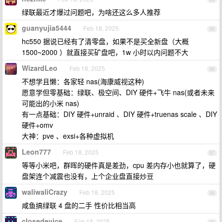
绿联最近才爆过问题吧，为啥还这么多人推荐
guanyujia5444
Feb 18, 2025
95
hc550 据说已经有了清零盘，如果不是买全新盘（大概
1500~2000 ）就直接买矿盘吧，1w 小时以内问题不大
WizardLeo
Feb 18, 2025
96
不想学且懒：各家轻 nas(海康威视这种)
愿意学但零基础：绿联、极空间、DIY 硬件+飞牛 nas(或者未来
可能出的小米 nas)
有一点基础：DIY 硬件+unraid 、DIY 硬件+truenas scale 、DIY
硬件+omv
大神：pve 、exsi+各种虚拟机
Leon777
Feb 18, 2025
97
等等小米吧，群晖的硬件真是差劲，cpu 差内存小也就算了，硬
盘架连个减震也没有，上个企业盘直接炒豆
waliwaliCrazy
Feb 18, 2025
98
咸鱼搞绿联 4 盘的二手 性价比相当高
closedevice
Feb 18, 2025