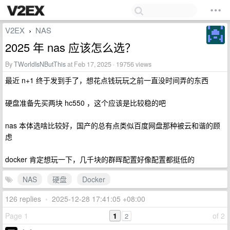
V2EX
NAS
›
2025 年 nas 应该怎么选？
By
TWorldIsNButThis
at Feb 17, 2025 · 19756 views
最近 n+1 终于发到手了，想花点钱玩玩之前一直没时间弄的东西
硬盘准备先买两块 hc550 ，这个应该是比较稳的吧
nas 本体选啥比较好，国产的总有点类似百度网盘那种被云和谐的顾
虑
docker 肯定想玩一下，几千块的群晖配置好像配置都挺低的
NAS
硬盘
Docker
126 replies
•
2025-12-28 17:41:05 +08:00
Page 1
1
of 2
2