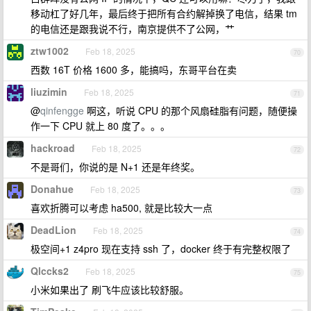
移动杠了好几年，最后终于把所有合约解掉换了电信，结果 tm
的电信还是跟我说不行，南京提供不了公网，艹
ztw1002
Feb 18, 2025
70
西数 16T 价格 1600 多，能搞吗，东哥平台在卖
liuzimin
Feb 18, 2025
71
@
qinfengge
啊这，听说 CPU 的那个风扇硅脂有问题，随便操
作一下 CPU 就上 80 度了。。。
hackroad
Feb 18, 2025
72
不是哥们，你说的是 N+1 还是年终奖。
Donahue
Feb 18, 2025
73
喜欢折腾可以考虑 ha500, 就是比较大一点
DeadLion
Feb 18, 2025
74
极空间+1 z4pro 现在支持 ssh 了，docker 终于有完整权限了
Qlccks2
Feb 18, 2025
75
小米如果出了 刷飞牛应该比较舒服。