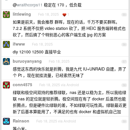
@
wraithcorps11
稳定在 170 ，低负载
littlewing
Feb 18, 2025
1
55
如果是前天，我会推荐 群晖，现在的话，千万不要买群晖。
7.2.2 系统不仅把 video station 砍了，把 HEIC 服务端转格式也
砍了，然后搞了个特别恶心的客户端生成 jpg 的方案
ifwww
Feb 18, 2025
56
diy 12100 12500 直接毕业
buruoyanyang
Feb 18, 2025
57
感觉这东西的快乐就是折腾，我是九代 IU+UNRAID 自建，弄了
个 Pt ，现在就挂流量，已经索然无味了
conn4575
Feb 18, 2025 via Android
58
绿联和极空间双持的推荐绿联，nas 还是以稳为主，所以我给绿
联 nas 的定位就是轻折腾。极空间现在有了 docker 后虽然也能
折腾点，但是硬件比绿联的差，不如绿联可玩性高。绿联最近更
新了后基本算能用了，不满足的也有 docker 和虚拟机自己加
Rainson
Feb 18, 2025 via Android
59
等小米。