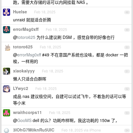
跑，需要大存储的话可以内网挂载 NAS 。
Huelse
Feb 18, 2025
48
unraid 就挺适合折腾
errorMsg0xff
Feb 18, 2025
49
@
totoro625
为什么建议刷 DSM ，感觉自带的好像也行
totoro625
Feb 18, 2025
50
@
errorMsg0xff
#49 不在意国产系统也没啥，都是 docker 一把
梭，一样用的
xiaokaiyyy
Feb 18, 2025
51
懒人只适合白群晖
LYwyc2
Feb 18, 2025
52
成品 nas 建议极空间，自建可以试试飞牛，不着急的话可以等
等小米
wraithcorps11
Feb 18, 2025
53
@
GooMS
dell 的么？功耗咋样啊，我这功耗的 150w 了，
3IOhG7M0knRu5UlC
Feb 18, 2025 via iPhone
54