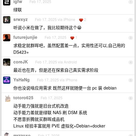
igfw
Feb 17, 2025
1
绿联
srwxyz
Feb 17, 2025 via iPhone
2
2
听说小米在做了，我比较期待这个😁
futurejunjie
Feb 17, 2025
1
3
求稳定就群晖吧，虽然配置差一点，实用性还可以,自己用的
DS423+
coreJK
Feb 17, 2025 via Android
4
最近也在弄，但是还在探索自己真实需求阶段
YsHaNg
Feb 17, 2025 via iPhone
5
你也没说啥应用需求 既然这样就随便一台 pc 装 debian
totoro625
Feb 17, 2025
6
动手能力强就是旧台式机改造
动手能力差就是绿联 NAS 刷 DSM 系统
不愿意折腾就买群晖成品机
Linux 经验丰富就用 PVE 虚拟化+Debian+docker
mrzzoxo
Feb 17, 2025