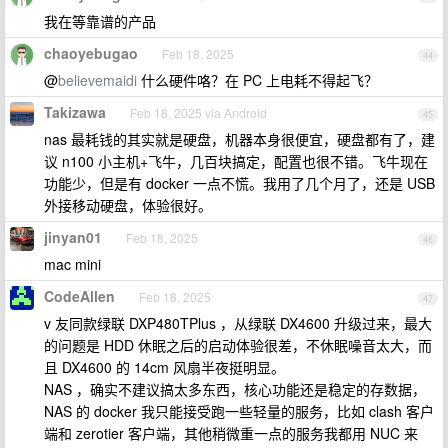
我在等靠谱的产品
chaoyebugao
Feb 18, 2025
44
@
believemaidi
什么硬件咯？在 PC 上电耗不得起飞？
Takizawa
Feb 18, 2025 via Android
45
nas 最耗钱的其实就是硬盘，机器本身很便宜，硬盘都有了，建
议 n100 小主机+飞牛，几百块搞定，配置也很不错。飞牛现在
功能少，但是有 docker 一点不慌。我用了几个月了，还是 USB
外接移动硬盘，体验很好。
jinyan01
Feb 18, 2025
46
mac mini
CodeAllen
Feb 18, 2025
47
v 友同款绿联 DXP480TPlus ，从绿联 DX4600 升级过来，最大
的问题是 HDD 休眠之后的启动体验很差，不休眠噪音太大，而
且 DX4600 的 14cm 风扇半夜挺明显。
NAS ，确实不建议搞太多东西，核心功能还是稳定的存数据，
NAS 的 docker 我只能接受跑一些轻量的服务，比如 clash 客户
端和 zerotier 客户端，其他稍微重一点的服务我都用 NUC 来