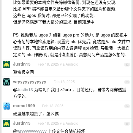
比如最重要的本机文件夹跨磁盘备份, 到现在还没有实现.
比如 APP 端不能自定义备份哪个文件夹下的图片和视频.
这些在 ugos 系统时, 都是已经实现了的功能.
但是仍然满足了我大部分的需求. 目前知足中.
PS: 推动我从 ugos 升级到 ugos pro 的动力, 是 ugos 的影视中
心奇葩的本地检索逻辑. 设置完 nfo 优先后, 竟然是从 nfo 文件中
读取内容, 再拿读取到的内容去调远程 api 检索. 导致我一大批自
定义的 nfo 作废(对, 就是小姐姐们). 真想问问产品是怎么想的.
Justin13
Feb 18, 2025 via Android
82
避雷极空间
wryyyyyyyyyyyy
Feb 18, 2025
83
@
Justin13
为啥呢？我用 z2pro ，目前还行，自带内网穿透挺
方便的。
momo1999
Feb 18, 2025
84
硬盘越来越贵了，怎么搞
Justin13
Feb 18, 2025 via Android
85
@
wryyyyyyyyyyyy
上传文件会随机损坏