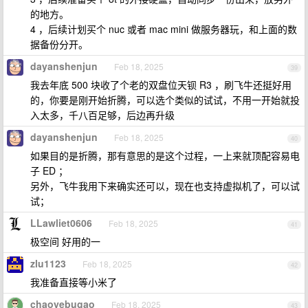
的地方。
4 ，后续计划买个 nuc 或者 mac mini 做服务器玩，和上面的数
据备份分开。
dayanshenjun
Feb 18, 2025
39
我去年底 500 块收了个老的双盘位天钡 R3 ，刷飞牛还挺好用
的，你要是刚开始折腾，可以选个类似的试试，不用一开始就投
入太多，千八百足够，后边再升级
dayanshenjun
Feb 18, 2025
40
如果目的是折腾，那有意思的是这个过程，一上来就顶配容易电
子 ED ；
另外，飞牛我用下来确实还可以，现在也支持虚拟机了，可以试
试；
LLawliet0606
Feb 18, 2025
41
极空间 好用的一
zlu1123
Feb 18, 2025
42
我准备直接等小米了
chaoyebugao
Feb 18, 2025
43