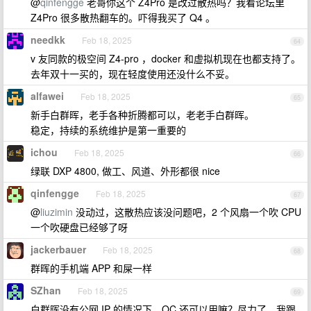
@
qinfengge
老哥你这个 Z4Pro 是改过散热吗？我看论坛里
Z4Pro 很多散热翻车的。吓得我买了 Q4 。
needkk
Feb 18, 2025
64
v 友同款的极空间 Z4-pro ，docker 和虚拟机现在也都支持了。
去年双十一买的，现在轻度使用还没什么不妥。
alfawei
Feb 18, 2025
65
新手白群晖，老手各种折腾都可以，老老手白群晖。
稳定，持续的系统维护是第一重要的
ichou
Feb 18, 2025
66
绿联 DXP 4800, 做工、风道、外形都很 nice
qinfengge
Feb 18, 2025
67
@
liuzimin
没动过，这散热应该没问题吧，2 个风扇一个吹 CPU
一个吹硬盘已经够了呀
jackerbauer
Feb 18, 2025
68
群晖的手机端 APP 和屎一样
SZhan
Feb 18, 2025
69
白群晖没有公网 IP 的情况下，QC 还可以用嘛？尽力了，我跟