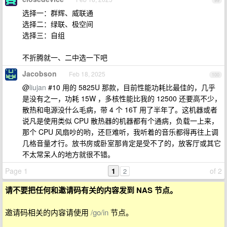
99
选择一：群辉、威联通
选择二：绿联、极空间
选择三：自组
不折腾就一、二中选一下吧
Jacobson
Feb 18, 2025
100
@
liujan
#10 用的 5825U 那款，目前性能功耗比最佳的，几乎
是没有之一，功耗 15W ，多核性能比我的 12500 还要高不少，
散热和电源没什么毛病，带 4 个 16T 用了半年了。这机器或者
说凡是使用类似 CPU 散热器的机器都有个通病，负载一上来，
那个 CPU 风扇吵的哟，还巨难听，我听着的音乐都得再往上调
几格音量才行。放书房或卧室那肯定是受不了的，放客厅或其它
不太常呆人的地方就很不错。
Page 1
1
of 2
2
请不要把任何和邀请码有关的内容发到 NAS 节点。
邀请码相关的内容请使用
/go/in
节点。