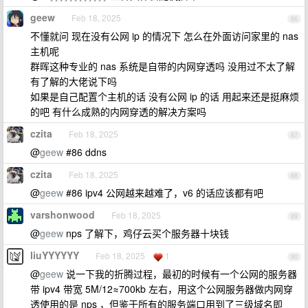
geew
Feb 18, 2025
86
不懂就问 现在没有公网 ip 的情况下 怎么在外面访问家里的 nas
主机呢
群晖这种专业的 nas 系统是自带的内网穿透吗 没用过不太了解
有了解的大佬说下吗
如果是自己配置个主机的话 没有公网 ip 的话 用起来还是挺麻烦
的吧 有什么成熟的内网穿透的解决方案吗
czita
Feb 18, 2025
87
@
geew
#86 ddns
czita
Feb 18, 2025
88
@
geew
#86 ipv4 公网越来越难了，v6 的话应该都有吧
varshonwood
Feb 18, 2025
89
@
geew
nps 了解下，鸡仔云买个服务器十块钱
liuYYYYYY
Feb 18, 2025
1
90
@
geew
说一下我的折腾过程，最初的时候有一个公网的服务器
带 ipv4 带宽 5M/12≈700kb 左右，用这个公网服务器做内网穿
透使用的是 nps ，但鉴于所有的服务端口用到了三级域名即