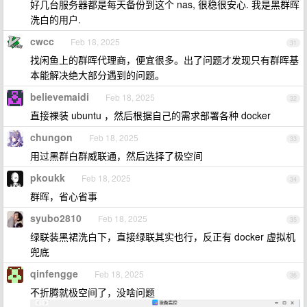
好几台服务器都是每天备份到这个 nas, 很稳很安心. 我是黑群晖
洗白的用户.
cwcc
Feb 18, 2025
31
找闲鱼上的群晖代理商，便宜很多。出了问题才发现只有群晖基
本能解决绝大部分遇到的问题。
believemaidi
Feb 18, 2025
32
直接裸装 ubuntu ，然后根据自己的需求部署各种 docker
chungon
Feb 18, 2025
33
用过黑群白群威联通，然后选择了极空间
pkoukk
Feb 18, 2025
34
群晖，省心省事
syubo2810
Feb 18, 2025
35
绿联装黑裙洗白下，直接绿联其实也行，反正有 docker 虚拟机
兜底
qinfengge
Feb 18, 2025
36
不折腾就极空间了，没啥问题