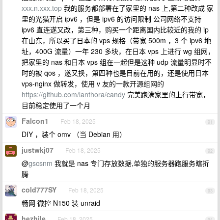
xxx.n.xxx.top
我的服务都部署在了家里的 nas 上,第二种改成 家
里的光猫开启 ipv6 ，但是 ipv6 的访问限制 公司网络不支持
ipv6 直连遂又改，第三种，购买一个距离国内比较近的我的 ip
在山东，所以买了日本的 vps 规格（带宽 500m ，3 个 ipv6 地
址，400G 流量）一年 230 多块，在日本 vps 上进行 wg 组网，
把家里的 nas 和日本 vps 组在一起但是这种 udp 流量明显时不
时的被 qos ，遂又换，第四种也是目前在用的，还是使用日本
vps-nginx 做转发，使用 v 友的一款开源组网的
https://github.com/lanthora/candy
完美跑满家里的上行带宽，
目前稳定使用了一个月
Falcon1
Feb 18, 2025
91
DIY ，装个 omv （当 Debian 用）
justwkj07
Feb 18, 2025
92
@
gscsnm
我就是 nas 专门存放数据,单独的服务器跑服务瞎折
腾
cold777SY
Feb 18, 2025
93
畅网 微控 N150 装 unraid
hezhile
Feb 18, 2025
94