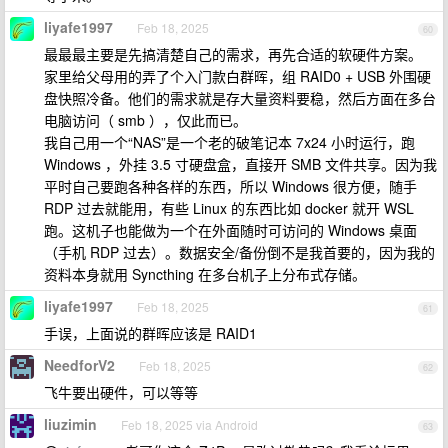
liyafe1997
Feb 18, 2025
60
最最最主要是先搞清楚自己的需求，再先合适的软硬件方案。
家里给父母用的弄了个入门款白群晖，组 RAID0 + USB 外围硬
盘快照冷备。他们的需求就是存大量资料要稳，然后方面在多台
电脑访问（ smb ），仅此而已。
我自己用一个“NAS”是一个老的破笔记本 7x24 小时运行，跑
Windows ，外挂 3.5 寸硬盘盒，直接开 SMB 文件共享。因为我
平时自己要跑各种各样的东西，所以 Windows 很方便，随手
RDP 过去就能用，有些 Linux 的东西比如 docker 就开 WSL
跑。这机子也能做为一个在外面随时可访问的 Windows 桌面
（手机 RDP 过去）。数据安全/备份倒不是我首要的，因为我的
资料本身就用 Syncthing 在多台机子上分布式存储。
liyafe1997
Feb 18, 2025
61
手误，上面说的群晖应该是 RAID1
NeedforV2
Feb 18, 2025
62
飞牛要出硬件，可以等等
liuzimin
Feb 18, 2025 via Android
63