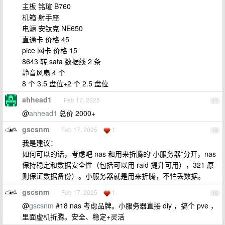
主板 铭瑄 B760
机箱 射手座
电源 安钛克 NE650
直通卡 价格 45
pice 网卡 价格 15
8643 转 sata 数据线 2 条
静音风扇 4 个
8 个 3.5 盘位+2 个 2.5 盘位
ahhead1
Feb 17, 2025
17
@
ahhead1
总价 2000+
gscsnm
Feb 17, 2025
1
18
我是建议：
如何可以的话，考虑吧 nas 和用来折腾的“小服务器”分开，nas
保持稳定和数据安全性（包括可以用 raid 提升可用），321 原
则保证数据备份）。小服务器就是用来折腾，不怕丢数据。
gscsnm
Feb 17, 2025
1
19
@
gscsnm
#18 nas 考虑品牌。小服务器直接 diy ，搞个 pve ，
里面虚机折腾。安全、稳定+灵活