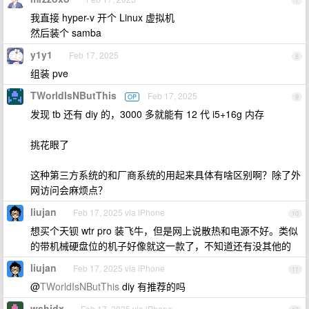
7
我直接 hyper-v 开个 Linux 虚拟机
然后装个 samba
y1y1
Feb 17, 2025
8
组装 pve
TWorldIsNButThis
Feb 17, 2025
OP
9
发现 tb 还有 diy 的，3000 多就能有 12 代 i5+16g 内存
挑花眼了
这种第三方系统的和厂商系统的用起来具体有啥区别啊？除了外
网访问会麻烦点？
liujan
Feb 17, 2025 via iPhone
10
想买个天钡 wtr pro 装飞牛，但是网上说散热和电源不好。类似
的带机械硬盘位的机子好像就这一款了，不知道还有没其他的
liujan
Feb 17, 2025 via iPhone
11
@
TWorldIsNButThis
diy 有推荐的吗
wshjdx
Feb 17, 2025 via iPhone