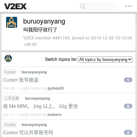
buruoyanyang
叫我阳仔就行了
V2EX member #461165, joined on 2019-12-25 10:10:06
+08:00
Switch topics list
Cursor
•
buruoyanyang
Cursor 账号被盗
1
Feb 24 • Lastly replied by
python35
二手交易
•
buruoyanyang
收 M4 MINI， 24g 以上， 32g 更佳
5
Jan 11 • Lastly replied by
maizero
Cursor
•
buruoyanyang
Cursor 可以共享账号吗
3