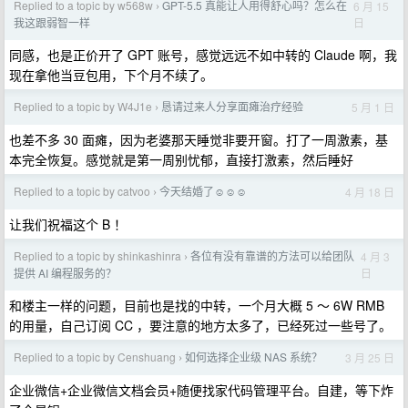
Replied to a topic by w568w
GPT-5.5 真能让人用得舒心吗？怎么在
6 月 15
›
日
我这跟弱智一样
同感，也是正价开了 GPT 账号，感觉远远不如中转的 Claude 啊，我
现在拿他当豆包用，下个月不续了。
Replied to a topic by W4J1e
恳请过来人分享面瘫治疗经验
5 月 1 日
›
也差不多 30 面瘫，因为老婆那天睡觉非要开窗。打了一周激素，基
本完全恢复。感觉就是第一周别忧郁，直接打激素，然后睡好
Replied to a topic by catvoo
今天结婚了☺️☺️☺️
4 月 18 日
›
让我们祝福这个 B ！
Replied to a topic by shinkashinra
各位有没有靠谱的方法可以给团队
4 月 3
›
日
提供 AI 编程服务的？
和楼主一样的问题，目前也是找的中转，一个月大概 5 ～ 6W RMB
的用量，自己订阅 CC ，要注意的地方太多了，已经死过一些号了。
Replied to a topic by Censhuang
如何选择企业级 NAS 系统？
3 月 25 日
›
企业微信+企业微信文档会员+随便找家代码管理平台。自建，等下炸