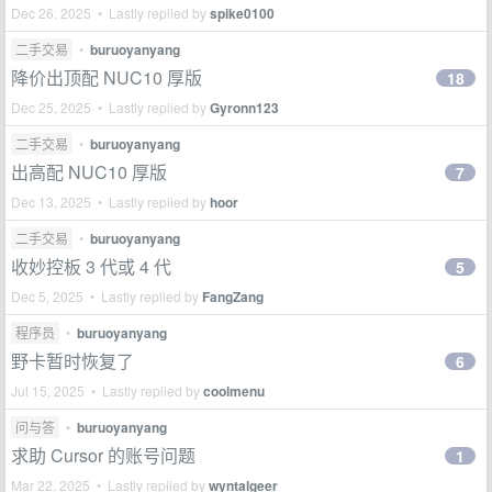
Dec 26, 2025 • Lastly replied by
spike0100
二手交易
•
buruoyanyang
降价出顶配 NUC10 厚版
18
Dec 25, 2025 • Lastly replied by
Gyronn123
二手交易
•
buruoyanyang
出高配 NUC10 厚版
7
Dec 13, 2025 • Lastly replied by
hoor
二手交易
•
buruoyanyang
收妙控板 3 代或 4 代
5
Dec 5, 2025 • Lastly replied by
FangZang
程序员
•
buruoyanyang
野卡暂时恢复了
6
Jul 15, 2025 • Lastly replied by
coolmenu
问与答
•
buruoyanyang
求助 Cursor 的账号问题
1
Mar 22, 2025 • Lastly replied by
wyntalgeer