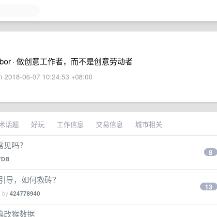
eative labor · 做创意工作者，而不是创意劳动者
 2018-06-07 10:24:53 +08:00
术话题
好玩
工作信息
交易信息
城市相关
目常见吗？
8
YDB
 无法引导，如何救砖？
13
d by
424778940
篡改猴数据