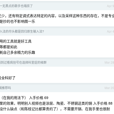
唯一无黑点的歌手也塌房了
Apr 
标分辨率还少，还有特定调式表达特定的内容，以及采样这种东西的存在，不是专
是抄的也不影响图一乐
入法的尽头都是回归原生输入法?
Apr 
用的工具就是好工具
等都是如此
耗自己多余精力的乐趣
遇到过看病挂号在选择科室症的候群
Mar 2
挂全科好了
锅推荐吗
Mar 2
在我的用法下） 入手价格 69
的效果，明明别人视频也是涂层、陶瓷、不锈钢这类的锅 入手价格 88
没什么缺点（和陈枝记比都算贵的了），不需要开锅、在我手里也很耐