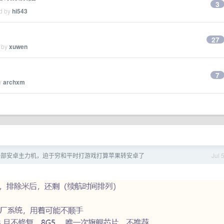
3
ed by
hi543
27
d by
xuwen
7
by
archxm
一部安卓主力机，迫于穷和平时打游戏打算苹果转安卓了
Jul 