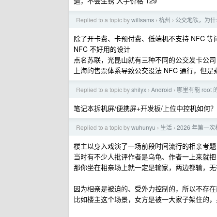
造，不会生锈 入手价格 129
Replied to a topic by
willsams
杭州
公交地铁，为什
›
›
除了开卡费、卡预付费、低端机不支持 NFC 
NFC 不好用的设计
点名苏联，光昆山就有三种不同的公交发卡公司
上海的售票体系导致公交没法 NFC 通行，但是
Replied to a topic by
shilyx
Android
哪里有能 root 
›
›
笔记本拆机屏/便携屏+开发板/上位中控机如何？
Replied to a topic by
wuhunyu
生活
2026 年第一
›
›
楼主以身入戏演了一场前段时间流行的相亲考题
当时有不少人批评作者是乌龟、作者一上来就把
那你坐在相亲场上就一定是输家，两边都输，无
因为相亲是被迫的、受外力控制的，所以不存在
比如楼主这个场景，女方是被一大家子架住的，