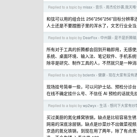
Replied to a topic by
missx
音乐
周杰伦抄袭,我天
›
›
和弦可以用的组合比 256*256*256*目
人士还是不要蹚圈子里的浑水了，文艺行业全当
Replied to a topic by
DearFox
中州韻
是不是折腾输
›
›
所有对于工具的折腾都会回到开箱即用，无感使
系统、桌面环境、输入法、笔记软件、手机系统
除非是研究、制作工具的人，不然就只是一种消
Replied to a topic by
bclerdx
健康
现在大家有没有
›
›
现场挂号简单一些，可以问护士站、预检分诊台
在线不确定挂什么号、不信任 AI 预检的话就先
Replied to a topic by
wp2wyx
生活
想问下大家有炒
›
›
买过美厨的氮化蜂窝铁锅，缺点是比较容易生锈（
网易的深底涂层锅，缺点是炒菜炒不出做菜视频里
京造的氮化铁锅，到现在用了两年，除了有点贵