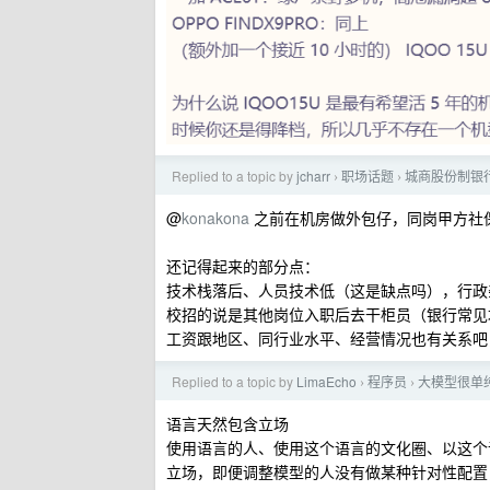
Replied to a topic by
jcharr
职场话题
城商股份制银行 o
›
›
@
konakona
之前在机房做外包仔，同岗甲方社保逆
还记得起来的部分点：
技术栈落后、人员技术低（这是缺点吗），行政
校招的说是其他岗位入职后去干柜员（银行常见
工资跟地区、同行业水平、经营情况也有关系吧，
Replied to a topic by
LimaEcho
程序员
大模型很单
›
›
语言天然包含立场
使用语言的人、使用这个语言的文化圈、以这个
立场，即便调整模型的人没有做某种针对性配置