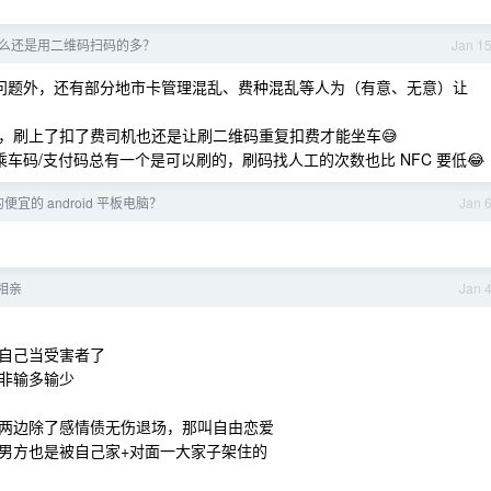
么还是用二维码扫码的多？
Jan 1
等问题外，还有部分地市卡管理混乱、费种混乱等人为（有意、无意）让
，刷上了扣了费司机也还是让刷二维码重复扣费才能坐车😅
乘车码/支付码总有一个是可以刷的，刷码找人工的次数也比 NFC 要低😂
的便宜的 android 平板电脑？
Jan 
次相亲
Jan 
自己当受害者了
非输多输少
两边除了感情债无伤退场，那叫自由恋爱
男方也是被自己家+对面一大家子架住的