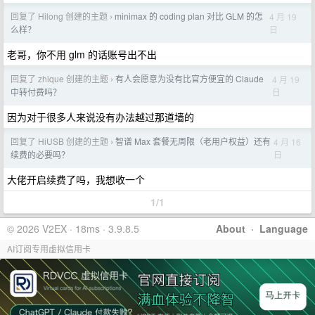
回复了 Hilong 创建的主题
minimax 的 coding plan 对比 GLM 的怎
4 月 19
›
日
么样？
老哥，你不用 glm 的话账号出不出
回复了 zhique 创建的主题
有人会愿意为没有比官方便宜的 Claude
4 月 19
›
日
中转付费吗？
因为对于很多人来说没有办法越过那道墙的
回复了 HiUSB 创建的主题
智谱 Max 套餐无周限（老用户权益）还有
4 月 16
›
日
续费的必要吗？
大佬开启续费了吗，我想收一个
1/1
© 2026 V2EX · 18ms · 3.9.8.5
About
·
Language
AI订阅专用虚拟信用卡