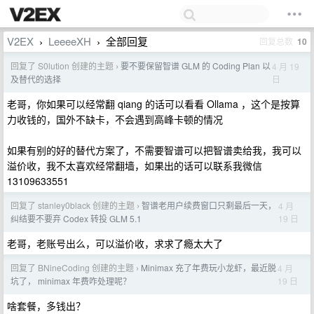
V2EX
LeeeeXH
全部回复
回复总数
10
›
›
回复了 S0lution 创建的主题
要不要保留智谱 GLM 的 Coding Plan 以
4 月 19
›
日
及替代的选择
老哥，你如果可以经常翻 qiang 的话可以看看 Ollama ，这个是按算
力收钱的，国外不缺卡，不会遇到高峰卡顿的情况
如果有别的好的替代方案了，不需要智谱可以把智谱卖给我，我可以
溢价收，我不太喜欢经常翻墙，如果出的话可以联系我微信
13109633551
回复了 stanley0black 创建的主题
智谱老用户续费窗口只剩最后一天，
4 月
›
19 日
纠结要不要弃 Codex 转投 GLM 5.1
老哥，老账号出么，可以溢价收，求求了瘾太大了
回复了 BNineCoding 创建的主题
Minimax 充了年费玩小龙虾，最近脱
4 月
›
19 日
坑了， minimax 年费咋处理呢？
啥套餐，多钱出？