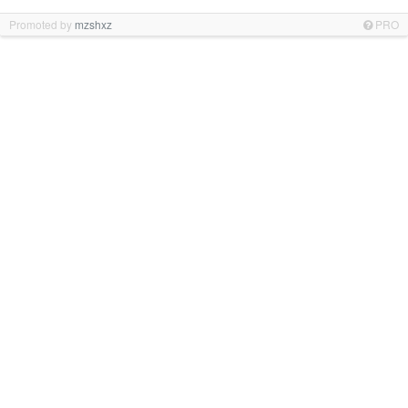
Promoted by
mzshxz
PRO