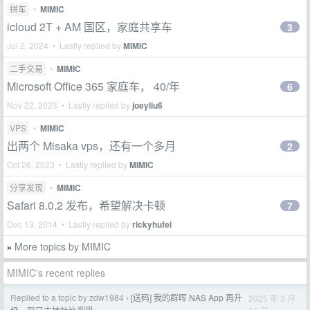
拼车
•
MIMIC
icloud 2T + AM 国区，家庭共享车
3
Jul 2, 2024 • Lastly replied by
MIMIC
二手交易
•
MIMIC
Microsoft Office 365 家庭车， 40/年
6
Nov 22, 2023 • Lastly replied by
joeyliu6
VPS
•
MIMIC
出两个 Misaka vps，还有一个多月
2
Oct 26, 2023 • Lastly replied by
MIMIC
分享发现
•
MIMIC
Safari 8.0.2 发布，希望解决卡顿
7
Dec 13, 2014 • Lastly replied by
rickyhufei
More topics by MIMIC
»
MIMIC's recent replies
Replied to a topic by zdw1984
[送码] 我的群晖 NAS App 再升
2025 年 3 月
›