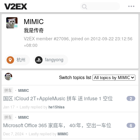
MIMIC
我是传奇
V2EX member #27096, joined on 2012-09-22 23:12:56
+08:00
杭州
fangyong
Switch topics list
拼车
•
MIMIC
国区 iCloud 2T+AppleMusic 拼车 送 infuse 1 空位
2
Jan 17 • Lastly replied by
he15hiss
拼车
•
MIMIC
Microsoft Office 365 家庭车， 40/年，空出一车位
6
Dec 7, 2024 • Lastly replied by
MIMIC