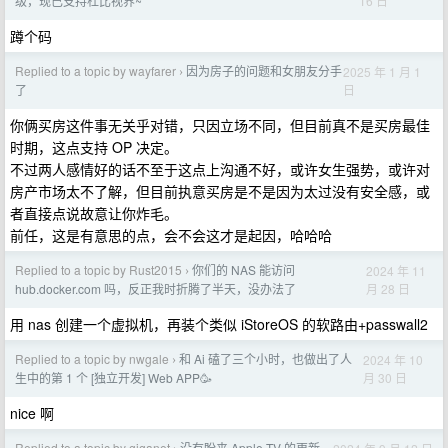
16 日
级，现已支持杜比视界~
蹲个码
Replied to a topic by wayfarer
因为房子的问题和女朋友分手
2025 年 1 月 1
›
日
了
你俩买房这件事无关乎对错，只因立场不同，但目前真不是买房最佳
时期，这点支持 OP 决定。
不过两人感情好的话不至于这点上沟通不好，或许女生强势，或许对
房产市场太不了解，但目前执意买房是不是因为太过没有安全感，或
者直接点说故意让你炸毛。
前任，这是有意思的点，会不会这才是起因，哈哈哈
Replied to a topic by Rust2015
你们的 NAS 能访问
2024 年 11
›
月 28 日
hub.docker.com 吗，反正我时折腾了半天，没办法了
用 nas 创建一个虚拟机，再装个类似 iStoreOS 的软路由+passwall2
Replied to a topic by nwgale
和 Ai 磕了三个小时，也做出了人
2024 年 10
›
月 30 日
生中的第 1 个 [独立开发] Web APP🥳
nice 啊
Replied to a topic by giganet
没有盼来 Apple TV 的更新