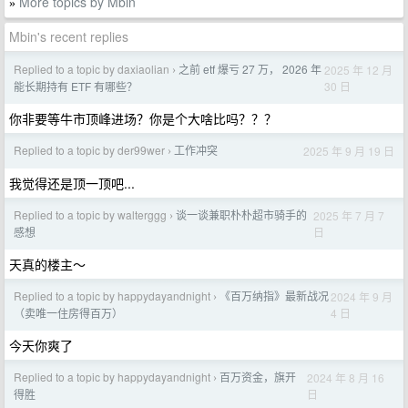
More topics by Mbin
»
Mbin's recent replies
Replied to a topic by daxiaolian
之前 etf 爆亏 27 万， 2026 年
2025 年 12 月
›
30 日
能长期持有 ETF 有哪些？
你非要等牛市顶峰进场？你是个大啥比吗？？？
Replied to a topic by der99wer
工作冲突
2025 年 9 月 19 日
›
我觉得还是顶一顶吧...
Replied to a topic by walterggg
谈一谈兼职朴朴超市骑手的
2025 年 7 月 7
›
日
感想
天真的楼主～
Replied to a topic by happydayandnight
《百万纳指》最新战况
2024 年 9 月
›
4 日
（卖唯一住房得百万）
今天你爽了
Replied to a topic by happydayandnight
百万资金，旗开
2024 年 8 月 16
›
日
得胜