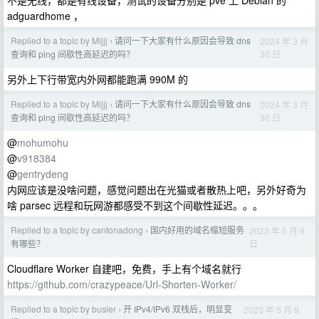
不是无线，都是有线设备，测试的设备分别是 pve 上 Debian 的
adguardhome ，
Replied to a topic by Mijjj
请问一下大家有什么原因会导致 dns
2024 年 3 月
›
30 日
查询和 ping 间歇性高延迟的吗？
另外上下行带宽内外网都能跑满 990M 的
Replied to a topic by Mijjj
请问一下大家有什么原因会导致 dns
2024 年 3 月
›
30 日
查询和 ping 间歇性高延迟的吗？
@
mohumohu
@
v918384
@
gentrydeng
内网应该是没啥问题，感觉问题出在光猫或者散热上吧，另外好奇为
啥 parsec 远程和玩网游都感受不到这个间歇性延迟。。。
Replied to a topic by cantonadong
国内好用的域名缩短服务
2023 年 5 月 9
›
日
有哪些？
Cloudflare Worker 自建吧，免费，手上有个域名就行
https://github.com/crazypeace/Url-Shorten-Worker/
Replied to a topic by busier
开 IPv4/IPv6 双栈后，明显变
2023 年 5 月 9
›