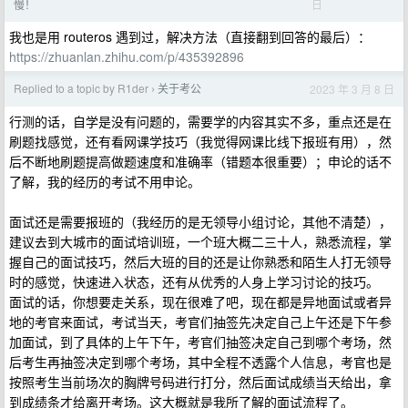
日
慢！
我也是用 routeros 遇到过，解决方法（直接翻到回答的最后）：
https://zhuanlan.zhihu.com/p/435392896
Replied to a topic by R1der
关于考公
2023 年 3 月 8 日
›
行测的话，自学是没有问题的，需要学的内容其实不多，重点还是在
刷题找感觉，还有看网课学技巧（我觉得网课比线下报班有用），然
后不断地刷题提高做题速度和准确率（错题本很重要）；申论的话不
了解，我的经历的考试不用申论。
面试还是需要报班的（我经历的是无领导小组讨论，其他不清楚），
建议去到大城市的面试培训班，一个班大概二三十人，熟悉流程，掌
握自己的面试技巧，然后大班的目的还是让你熟悉和陌生人打无领导
时的感觉，快速进入状态，还有从优秀的人身上学习讨论的技巧。
面试的话，你想要走关系，现在很难了吧，现在都是异地面试或者异
地的考官来面试，考试当天，考官们抽签先决定自己上午还是下午参
加面试，到了具体的上午下午，考官们抽签决定自己到哪个考场，然
后考生再抽签决定到哪个考场，其中全程不透露个人信息，考官也是
按照考生当前场次的胸牌号码进行打分，然后面试成绩当天给出，拿
到成绩条才给离开考场。这大概就是我所了解的面试流程了。