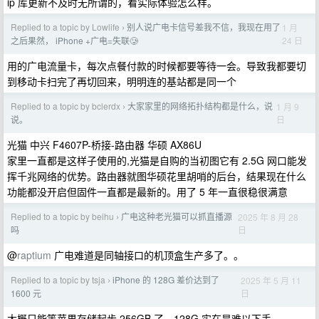
ip 库更新不及时无所谓的，看实际体验怎么样。
Replied to a topic by Lowlife
别人说广电卡信号差我不信，我现在用了
1 月
›
24 日
之后果然， iPhone +广电=失联🥲
用的广电流量卡，每次点餐付款的时候都要等待一会。导致我都要切
到移动卡扫完了再切回来，明明连的基站都是同一个
Replied to a topic by bclerdx
大家家里的网络拓扑结构都是什么，说
1 月 9
›
日
说。
光猫 中兴 F4607P-桥接-路由器 华硕 AX86U
家里一直都是这样子使用的,光猫是自购的当初图它有 2.5G 网口能发
挥千兆网络的优势。路由器就图华硕花里胡哨的后台，结果现在什么
功能都没开启但固件一直都是最新的。用了 5 年一直很稳很满意
Replied to a topic by beihu
广电这种老光猫可以抓直播源
2025 年 8 月 28
›
日
吗
@
raptium
广电难道是同轴接口的机顶盒生产多了。。
Replied to a topic by tsja
iPhone 的 128G 差价达到了
2025 年 5 月 11
›
日
1600 元
大概只能等苹果存储起步 256GB 了，128G 实在是难以下手