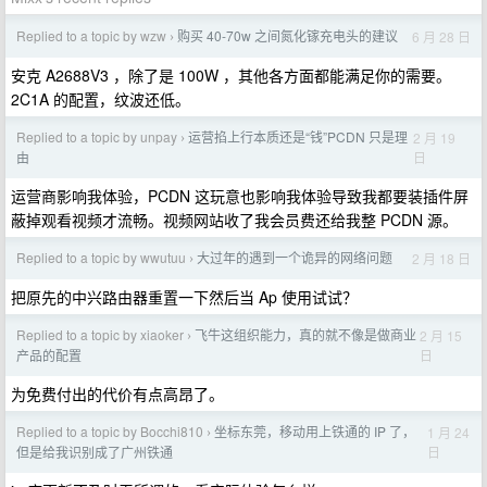
Replied to a topic by wzw
购买 40-70w 之间氮化镓充电头的建议
6 月 28 日
›
安克 A2688V3 ，除了是 100W ，其他各方面都能满足你的需要。
2C1A 的配置，纹波还低。
Replied to a topic by unpay
运营掐上行本质还是“钱”PCDN 只是理
2 月 19
›
日
由
运营商影响我体验，PCDN 这玩意也影响我体验导致我都要装插件屏
蔽掉观看视频才流畅。视频网站收了我会员费还给我整 PCDN 源。
Replied to a topic by wwutuu
大过年的遇到一个诡异的网络问题
2 月 18 日
›
把原先的中兴路由器重置一下然后当 Ap 使用试试？
Replied to a topic by xiaoker
飞牛这组织能力，真的就不像是做商业
2 月 15
›
日
产品的配置
为免费付出的代价有点高昂了。
Replied to a topic by Bocchi810
坐标东莞，移动用上铁通的 IP 了，
1 月 24
›
日
但是给我识别成了广州铁通