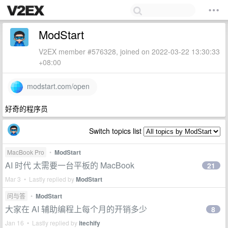
ModStart
V2EX member #576328, joined on 2022-03-22 13:30:33
+08:00
modstart.com/open
好奇的程序员
Switch topics list
MacBook Pro
•
ModStart
AI 时代 太需要一台平板的 MacBook
21
Mar 3 • Lastly replied by
ModStart
问与答
•
ModStart
大家在 AI 辅助编程上每个月的开销多少
8
Jan 16 • Lastly replied by
itechify