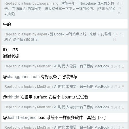
Replied to a topic by zhouyanliang
时隔半年， NocoBase 收入再次翻
6 月
›
17
倍。 在满屏 AI 的氛围中，跟大家分享一下不太一样的经历。 [感谢 V2EX
日
+ 抽奖]
牛的
Replied to a topic by aapeli
新 Codex 中转站点上线，来给 V 友发福
4 月 14
›
日
利了, 送价值 $50 额度
ID：175
谢谢老板
Replied to a topic by ModStart
AI 时代 太需要一台平板的 MacBook
3 月 4 日
›
@
shangguanshaofu
有好设备了记得推荐
Replied to a topic by ModStart
AI 时代 太需要一台平板的 MacBook
3 月 4 日
›
@
chhtdd
准备用 surface 安装个 Ubuntu 试试看
Replied to a topic by ModStart
AI 时代 太需要一台平板的 MacBook
3 月 4 日
›
@
JoshTheLegend
ipad 系统不一样很多软件工具链用不了
Replied to a topic by ModStart
AI 时代 太需要一台平板的 MacBook
3 月 4 日
›