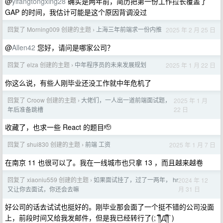
@
yifangtongxing28
确实是两年前，简历把第一份工作拉长覆盖了
GAP 的时间，我估计可能是这个原因背调没过
回复了 Morning009 创建的主题
上海三年前端求一份内推
2025 年 2 月 25 日
›
@
Allen42
您好，请问是哪家公司？
回复了 elza 创建的主题
中年程序员的未来发展规划
2025 年 1 月 22 日
›
你这么说，有些人刚毕业还没工作就中年危机了
回复了 Croow 创建的主题
大佬们，一人出一道前端面试题，
2025 年 1 月
›
22 日
年后准备跳槽
收藏了，也求一些 React 的题目🫡
回复了 shui830 创建的主题
前端 工资
2025 年 1 月 7 日
›
在南京 11 也很可以了。我在一线城市也只拿 13 ，而且越来越卷
回复了 xiaoniu559 创建的主题
如果面试挂了，过了一两年， hr
2024 年 12
›
月 31 日
又让你去面试，你还会去嘛
好公司的话去试试也挺好的。刚毕业那会面了一个挺不错的公司没面
上，前段时间又给我发邮件，但是我已经转行了(;´༎ຶД༎ຶ`)