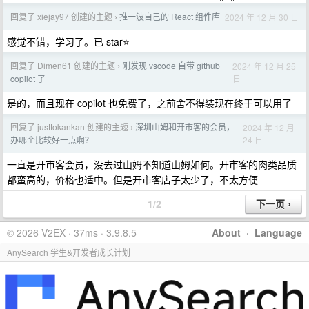
回复了 xiejay97 创建的主题
推一波自己的 React 组件库
2024 年 12 月 30 日
›
感觉不错，学习了。已 star⭐
回复了 Dimen61 创建的主题
刚发现 vscode 自带 github
2024 年 12 月 25
›
日
copilot 了
是的，而且现在 copilot 也免费了，之前舍不得装现在终于可以用了
回复了 justtokankan 创建的主题
深圳山姆和开市客的会员，
2024 年 12 月
›
24 日
办哪个比较好一点啊？
一直是开市客会员，没去过山姆不知道山姆如何。开市客的肉类品质
都蛮高的，价格也适中。但是开市客店子太少了，不太方便
1/2
© 2026 V2EX · 37ms · 3.9.8.5
About
·
Language
AnySearch 学生&开发者成长计划