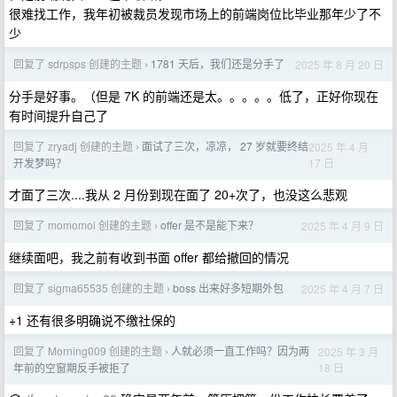
很难找工作，我年初被裁员发现市场上的前端岗位比毕业那年少了不
少
回复了 sdrpsps 创建的主题
1781 天后，我们还是分手了
2025 年 8 月 20 日
›
分手是好事。（但是 7K 的前端还是太。。。。。低了，正好你现在
有时间提升自己了
回复了 zryadj 创建的主题
面试了三次，凉凉， 27 岁就要终结
2025 年 4 月
›
17 日
开发梦吗？
才面了三次....我从 2 月份到现在面了 20+次了，也没这么悲观
回复了 momomoi 创建的主题
offer 是不是能下来？
2025 年 4 月 9 日
›
继续面吧，我之前有收到书面 offer 都给撤回的情况
回复了 sigma65535 创建的主题
boss 出来好多短期外包
2025 年 4 月 7 日
›
+1 还有很多明确说不缴社保的
回复了 Morning009 创建的主题
人就必须一直工作吗？因为两
2025 年 3 月
›
18 日
年前的空窗期反手被拒了