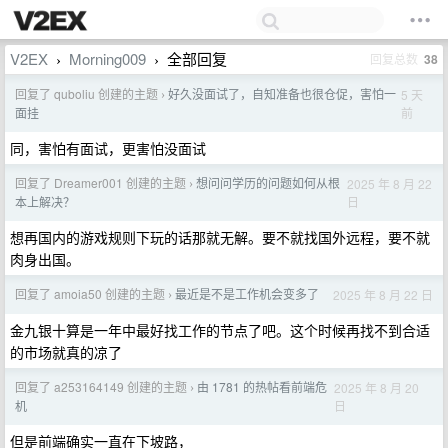
V2EX
Morning009
全部回复
回复总数
38
›
›
回复了 quboliu 创建的主题
好久没面试了，自知准备也很仓促，害怕一
5 天
›
前
面挂
同，害怕有面试，更害怕没面试
回复了 Dreamer001 创建的主题
想问问学历的问题如何从根
2025 年 8 月 22
›
日
本上解决？
想再国内的游戏规则下玩的话那就无解。要不就找国外远程，要不就
肉身出国。
回复了 amoia50 创建的主题
最近是不是工作机会变多了
2025 年 8 月 22 日
›
金九银十算是一年中最好找工作的节点了吧。这个时候再找不到合适
的市场就真的凉了
回复了 a253164149 创建的主题
由 1781 的热帖看前端危
2025 年 8 月 20
›
日
机
但是前端确实一直在下坡路，