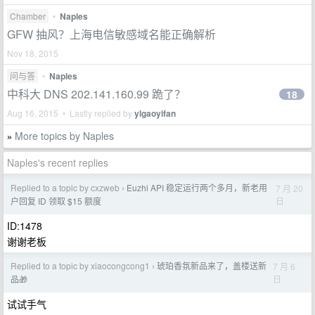
Chamber
•
Naples
GFW 抽风？上海电信敏感域名能正确解析
Nov 18, 2015
问与答
•
Naples
中科大 DNS 202.141.160.99 跪了？
18
Aug 16, 2015 • Lastly replied by
ylgaoyifan
More topics by Naples
»
Naples's recent replies
Replied to a topic by cxzweb
Euzhi API 稳定运行两个多月，新老用
7 月 20
›
日
户回复 ID 领取 $15 额度
ID:1478
谢谢老板
Replied to a topic by xiaocongcong1
琥珀香氛新品来了，盖楼送新
7 月 6
›
日
品🎁
试试手气