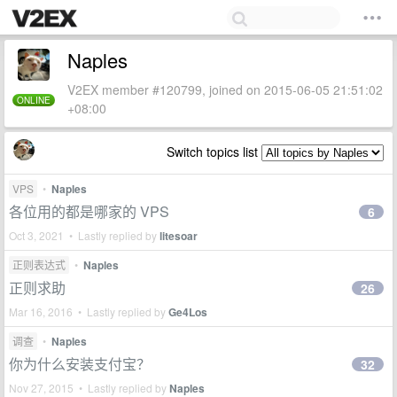
Naples
V2EX member #120799, joined on 2015-06-05 21:51:02
ONLINE
+08:00
Switch topics list
VPS
•
Naples
各位用的都是哪家的 VPS
6
Oct 3, 2021 • Lastly replied by
litesoar
正则表达式
•
Naples
正则求助
26
Mar 16, 2016 • Lastly replied by
Ge4Los
调查
•
Naples
你为什么安装支付宝？
32
Nov 27, 2015 • Lastly replied by
Naples