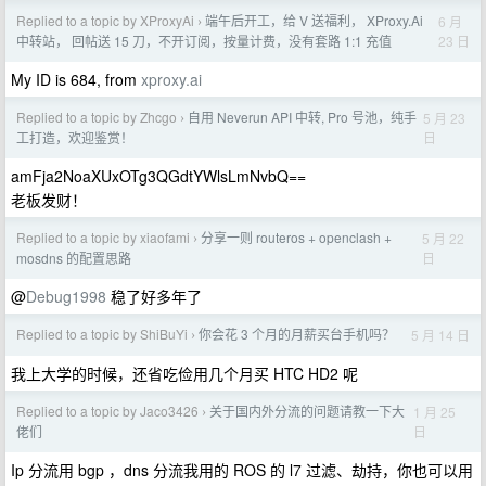
Replied to a topic by XProxyAi
端午后开工，给 V 送福利， XProxy.Ai
6 月
›
23 日
中转站， 回帖送 15 刀，不开订阅，按量计费，没有套路 1:1 充值
My ID is 684, from
xproxy.ai
Replied to a topic by Zhcgo
自用 Neverun API 中转, Pro 号池，纯手
5 月 23
›
日
工打造，欢迎鉴赏！
amFja2NoaXUxOTg3QGdtYWlsLmNvbQ==
老板发财！
Replied to a topic by xiaofami
分享一则 routeros + openclash +
5 月 22
›
日
mosdns 的配置思路
@
Debug1998
稳了好多年了
Replied to a topic by ShiBuYi
你会花 3 个月的月薪买台手机吗？
5 月 14 日
›
我上大学的时候，还省吃俭用几个月买 HTC HD2 呢
Replied to a topic by Jaco3426
关于国内外分流的问题请教一下大
1 月 25
›
日
佬们
Ip 分流用 bgp ，dns 分流我用的 ROS 的 l7 过滤、劫持，你也可以用