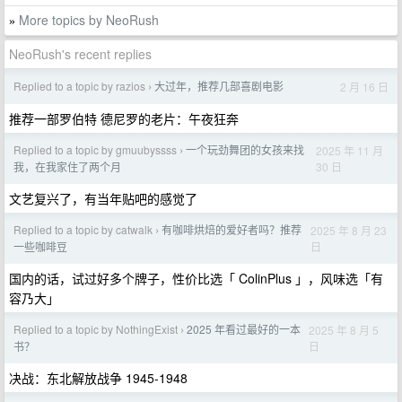
More topics by NeoRush
»
NeoRush's recent replies
Replied to a topic by razios
大过年，推荐几部喜剧电影
2 月 16 日
›
推荐一部罗伯特 德尼罗的老片：午夜狂奔
Replied to a topic by gmuubyssss
一个玩劲舞团的女孩来找
2025 年 11 月
›
30 日
我，在我家住了两个月
文艺复兴了，有当年贴吧的感觉了
Replied to a topic by catwalk
有咖啡烘焙的爱好者吗？推荐
2025 年 8 月 23
›
日
一些咖啡豆
国内的话，试过好多个牌子，性价比选「 ColinPlus 」，风味选「有
容乃大」
Replied to a topic by NothingExist
2025 年看过最好的一本
2025 年 8 月 5
›
日
书？
决战：东北解放战争 1945-1948