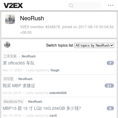
NeoRush
V2EX member #248678, joined on 2017-08-15 00:04:52
+08:00
Switch topics list
二手交易
•
NeoRush
求 office365 车队
7
Nov 17, 2020 • Lastly replied by
Tough
问与答
•
NeoRush
购买 MBP 求建议
21
Oct 26, 2018 • Lastly replied by
valentin508
MacBook Pro
•
NeoRush
MBP15 款 15 寸 LQ2 16G 256GB 多少钱？
9
Apr 19, 2018 • Lastly replied by
cavil