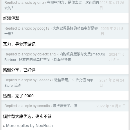
Replied to a topic by omz
有哪些地方，是你去过一次还想再
2025 年 4 月 26
›
日
去的？
新疆伊犁
Replied to a topic by pdog18
大家觉得最好的动画电影是哪
2025 年 2 月 8
›
日
一部？
瓦力，寻梦环游记
Replied to a topic by objectxiang
[内购终身版限时免费][macOS]
2024 年 5
›
月 5 日
Barbee - 拯救你的菜单栏空间（刘海屏快来！
感谢分享，已好评
Replied to a topic by Leeeeex
微信新用户 9 折充值 App
2024 年 2 月 24
›
日
Store 活动
感谢，充了 2000
Replied to a topic by somalia
求推荐壳子、膜
2022 年 10 月 8 日
›
膜推荐大康优选，确实不错
More replies by NeoRush
»