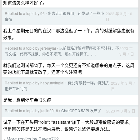
知道该怎么样才好了。
Replied to a topic by 96
出去走走很有用，还发现了一些小
2023 年 3 月 10
›
日
事情
我上个星期无目的的在汉口那边乱逛了一下午，真的对缓解焦虑很有
效果。
Replied to a topic by jeremylai
以前很难理解老程序员不写注释，不
2023 年
›
3 月 7 日
写文档，代码不规范，命名不规范。现在开始懂了。。。
就我们这测试都省了，每天一个变更还有不知道哪来的鬼点子，这周
要的功能下周就又改了，还写个🔨注释呢
Replied to a topic by haoyunyinglai
有没有跟我一样，特别抗
2023 年 3 月 7
›
日
拒开车出门的
是我，想到停车会很头疼
Replied to a topic by justin2018
ChatGPT 3.5API 发布了
2023 年 3 月 2 日
›
试了一下在开头用"role": "assistant"加了一大段规避敏感词的要求，
但是回答还是无法在墙内展示，敏感词过滤还要想办法。
More replies by Raven762
»