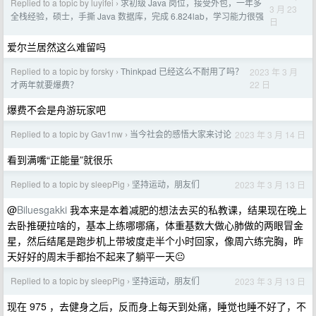
Replied to a topic by luyifei
求初级 Java 岗位，接受外包，一年多
›
3 月 23
全栈经验，硕士，手撕 Java 数据库，完成 6.824lab，学习能力很强
日
爱尔兰居然这么难留吗
Replied to a topic by forsky
Thinkpad 已经这么不耐用了吗？
2023 年 3 月
›
22 日
才两年就要爆费？
爆费不会是舟游玩家吧
Replied to a topic by Gav1nw
当今社会的感悟大家来讨论
2023 年 3 月 14 日
›
看到满嘴“正能量”就很乐
Replied to a topic by sleepPig
坚持运动，朋友们
2023 年 3 月 13 日
›
@
Biluesgakki
我本来是本着减肥的想法去买的私教课，结果现在晚上
去卧推硬拉啥的，基本上练哪哪痛，体重基数大做心肺做的两眼冒金
星，然后结尾是跑步机上带坡度走半个小时回家，像周六练完胸，昨
天好好的周末手都抬不起来了躺平一天😐
Replied to a topic by sleepPig
坚持运动，朋友们
2023 年 3 月 13 日
›
现在 975 ，去健身之后，反而身上每天到处痛，睡觉也睡不好了，不