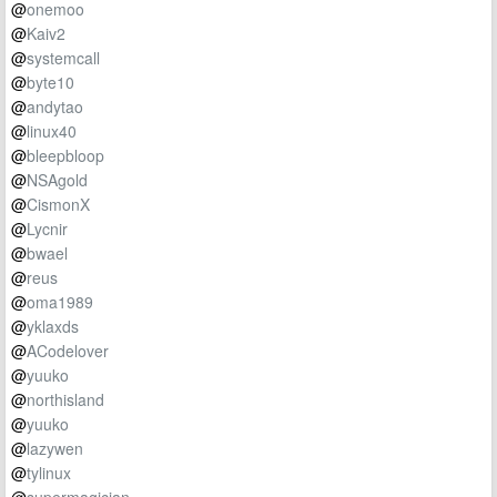
@
onemoo
@
Kaiv2
@
systemcall
@
byte10
@
andytao
@
linux40
@
bleepbloop
@
NSAgold
@
CismonX
@
Lycnir
@
bwael
@
reus
@
oma1989
@
yklaxds
@
ACodelover
@
yuuko
@
northisland
@
yuuko
@
lazywen
@
tylinux