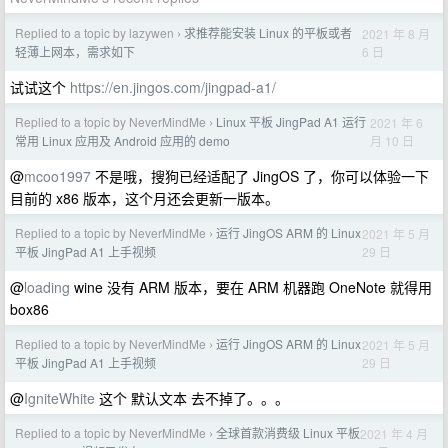
Replied to a topic by lazywen
求推荐能安装 Linux 的平板或者
2021 年 8 月
›
6 日
轻薄上网本，需求如下
试试这个
https://en.jingos.com/jingpad-a1/
Replied to a topic by NeverMindMe
Linux 平板 JingPad A1 运行
2021 年 6
›
月 10 日
常用 Linux 应用及 Android 应用的 demo
@
mcoo1997
不是哦，搜狗已经适配了 JingOS 了，你可以体验一下
目前的 x86 版本，这个月还会更新一版本。
Replied to a topic by NeverMindMe
运行 JingOS ARM 的 Linux
2021 年 5 月
›
29 日
平板 JingPad A1 上手视频
@
loading
wine 没有 ARM 版本，要在 ARM 机器跑 OneNote 就得用
box86
Replied to a topic by NeverMindMe
运行 JingOS ARM 的 Linux
2021 年 5 月
›
29 日
平板 JingPad A1 上手视频
@
IgniteWhite
这个 默认文本 去不掉了。。。
Replied to a topic by NeverMindMe
全球首款消费级 Linux 平板
2021 年 4 月
›