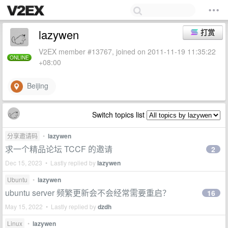
lazywen
打赏
V2EX member #13767, joined on 2011-11-19 11:35:22
ONLINE
+08:00
Beijing
Switch topics list
分享邀请码
•
lazywen
求一个精品论坛 TCCF 的邀请
2
Dec 15, 2023 • Lastly replied by
lazywen
Ubuntu
•
lazywen
ubuntu server 频繁更新会不会经常需要重启？
16
May 15, 2022 • Lastly replied by
dzdh
Linux
•
lazywen