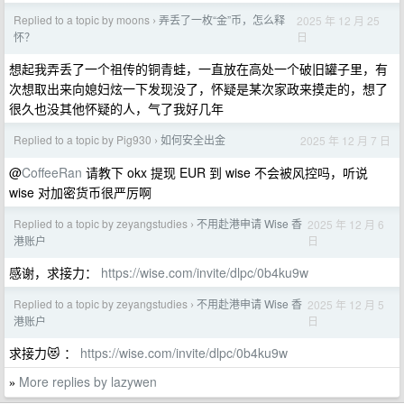
Replied to a topic by moons
弄丢了一枚“金”币，怎么释
2025 年 12 月 25
›
日
怀？
想起我弄丢了一个祖传的铜青蛙，一直放在高处一个破旧罐子里，有
次想取出来向媳妇炫一下发现没了，怀疑是某次家政来摸走的，想了
很久也没其他怀疑的人，气了我好几年
Replied to a topic by Pig930
如何安全出金
2025 年 12 月 7 日
›
@
CoffeeRan
请教下 okx 提现 EUR 到 wise 不会被风控吗，听说
wise 对加密货币很严厉啊
Replied to a topic by zeyangstudies
不用赴港申请 Wise 香
2025 年 12 月 6
›
日
港账户
感谢，求接力：
https://wise.com/invite/dlpc/0b4ku9w
Replied to a topic by zeyangstudies
不用赴港申请 Wise 香
2025 年 12 月 5
›
日
港账户
求接力😻 ：
https://wise.com/invite/dlpc/0b4ku9w
More replies by lazywen
»