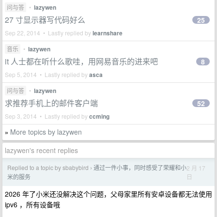
问与答
•
lazywen
27 寸显示器写代码好么
25
Sep 22, 2014 • Lastly replied by
learnshare
音乐
•
lazywen
it 人士都在听什么歌哇，用网易音乐的进来吧
8
Sep 5, 2014 • Lastly replied by
asca
问与答
•
lazywen
求推荐手机上的邮件客户端
52
Sep 3, 2014 • Lastly replied by
ccming
More topics by lazywen
»
lazywen's recent replies
Replied to a topic by sbabybird
通过一件小事，同时感受了荣耀和小
2 月 17
›
日
米的服务
2026 年了小米还没解决这个问题，父母家里所有安卓设备都无法使用
ipv6 ，所有设备哦