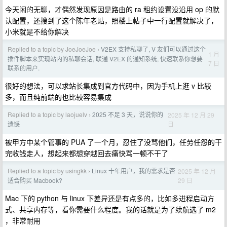
今天闲的无聊，才偶然发现原因是路由的 ra 租约设置没沿用 op 的默
认配置，还搜到了这个陈年老贴，照楼上帖子中一行配置就解决了，
小米就是不给你解决
Replied to a topic by JoeJoeJoe
V2EX 支持私聊了, V 友们可以通过这个
›
1 月
插件脚本来实现站内的私聊会话, 联通 V2EX 的通知系统, 快速联系你想要
7 日
联系的用户.
很好的想法，可以求站长集成到官方代码中，因为手机上逛 v 比较
多，而且纯前端的也比较容易集成
Replied to a topic by laojuelv
2025 不足 3 天，说说你的
2025 年 12 月 29
›
日
遗憾
被甲方中某个管事的 PUA 了一个月，忍住了没骂他们，任劳任怨的干
完收钱走人，想起来都想穿越回去痛快骂一顿不干了
Replied to a topic by usingkk
Linux 十年用户，我的需求是否
2025 年 12 月
›
29 日
适合购买 Macbook?
Mac 下的 python 与 linux 下差异还是有点多的，比如多进程启动方
式、共享内存等，看你需要什么程度。我的话就是为了续航选了 m2
，非常耐用