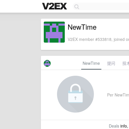
NewTime
V2EX member #533818, joined on
NewTime
提问
技
Per NewTime'
Deals
info,