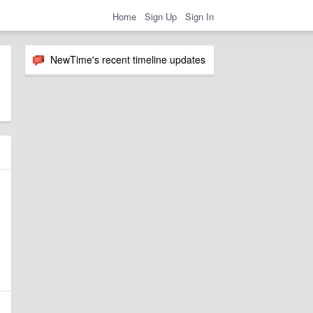
Home
Sign Up
Sign In
NewTime's recent timeline updates