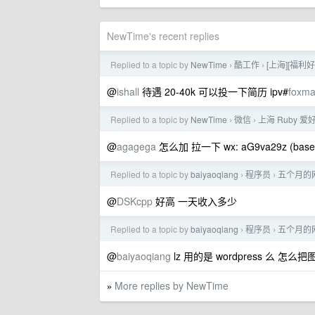
NewTime's recent replies
Replied to a topic by
NewTime
酷工作
[上海][福
›
›
@
ishall
待遇 20-40k 可以投一下简历 ipv#
foxma
Replied to a topic by
NewTime
微信
上海 Ruby 
›
›
@
agagega
怎么加 拉一下 wx: aG9va29z (base
Replied to a topic by
baiyaoqiang
程序员
五个月的
›
›
@
DSKcpp
好高 一天收入多少
Replied to a topic by
baiyaoqiang
程序员
五个月的
›
›
@
baiyaoqiang
lz 用的是 wordpress 么 怎
More replies by NewTime
»