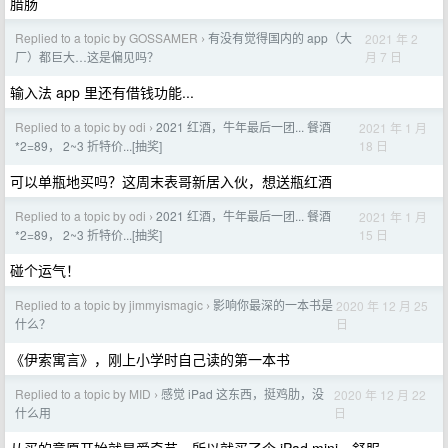
腊肠
Replied to a topic by GOSSAMER
有没有觉得国内的 app（大
2021 年 2
›
月 7 日
厂）都巨大…这是偏见吗？
输入法 app 里还有借钱功能...
Replied to a topic by odi
2021 红酒，牛年最后一团... 餐酒
2021 年 1 月
›
18 日
*2=89， 2~3 折特价...[抽奖]
可以单瓶地买吗？这周末表哥新居入伙，想送瓶红酒
Replied to a topic by odi
2021 红酒，牛年最后一团... 餐酒
2021 年 1 月
›
15 日
*2=89， 2~3 折特价...[抽奖]
碰个运气！
Replied to a topic by jimmyismagic
影响你最深的一本书是
2020 年 12 月 25
›
日
什么？
《伊索寓言》，刚上小学时自己读的第一本书
Replied to a topic by MID
感觉 iPad 这东西，挺鸡肋，没
2020 年 12 月 22
›
日
什么用