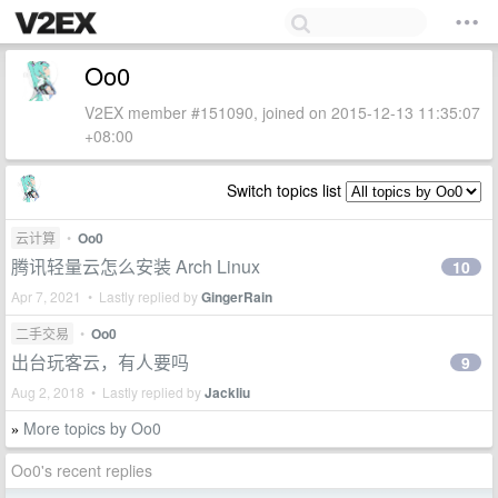
Oo0
V2EX member #151090, joined on 2015-12-13 11:35:07
+08:00
Switch topics list
云计算
•
Oo0
腾讯轻量云怎么安装 Arch Linux
10
Apr 7, 2021 • Lastly replied by
GingerRain
二手交易
•
Oo0
出台玩客云，有人要吗
9
Aug 2, 2018 • Lastly replied by
Jackliu
More topics by Oo0
»
Oo0's recent replies