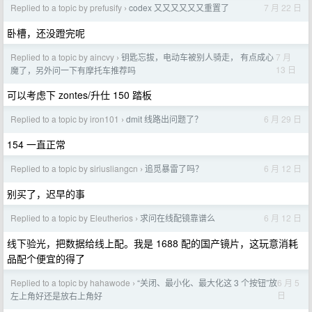
Replied to a topic by prefusify
codex 又又又又又又重置了
7 月 22 日
›
卧槽，还没蹬完呢
Replied to a topic by aincvy
钥匙忘拔，电动车被别人骑走， 有点成心
7 月
›
13 日
魔了，另外问一下有摩托车推荐吗
可以考虑下 zontes/升仕 150 踏板
Replied to a topic by iron101
dmit 线路出问题了？
6 月 29 日
›
154 一直正常
Replied to a topic by siriusliangcn
追觅暴雷了吗？
6 月 12 日
›
别买了，迟早的事
Replied to a topic by Eleutherios
求问在线配镜靠谱么
6 月 12 日
›
线下验光，把数据给线上配。我是 1688 配的国产镜片，这玩意消耗
品配个便宜的得了
Replied to a topic by hahawode
“关闭、最小化、最大化这 3 个按钮”放
6 月 5
›
日
左上角好还是放右上角好