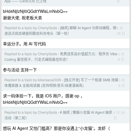
日
App —— Caret,iOS 已上线
bHd4NjIzNjI0QGdtYWlsLmNvbQ==
谢谢大佬, 祝老板大卖
Replied to a topic by CherryGods
[抽奖] 聊聊 AI Agent 与移动编程，顺
5 月
›
28 日
道送点固态硬盘和酷态科充电头（第一轮）
幸运分子。用 AI 写代码
Replied to a topic by CherryGods
免费送奖品价值超万元：程序员 VIbe
5 月
›
8 日
Coding 最佳搭子，行走式编程最佳形态！
参与活动 支持一下
Replied to a topic by killersaca2026
[独立开发] 写了一个极速 SMB 流媒
5 月
›
6 日
体播放器 & 全能阅读器 (支持视频/音乐/自建漫画库)
求一码体验一下，我是 iOS 用户，感谢 op ，
bHd4NjIzNjI0QGdtYWlsLmNvbQ==
Replied to a topic by CherryGods
# 抽奖 | 懒猫小龙猫 AI Agent 抽奖
4 月 29
›
日
活动（第二轮）
想玩 AI Agent 又怕门槛高？那是你没遇上“小龙猫”。龙虾（