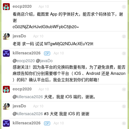
eocp2020
Apr 10
1
看商店介绍，截图里 App 的字体好大，能否求个码体验下，谢
谢
cG02NjZAcHJvdG9ubWFpbC5jb20=
javaDo
Apr 10
2
老哥 求一码 试试 MTgwMjQ2NDJAcXEuY29t
killersaca2026
Apr 10
OP
3
@
eocp2020
@
javaDo
感谢关注！因为各平台的兑换码数量有限，为了避免浪费，能否
麻烦告知你们分别需要哪个平台（ iOS 、Android 还是 Amazon
）的码？确认平台后，我会立刻发到你们的邮箱！
eocp2020
Apr 10
4
@
killersaca2026
大佬，我是 iOS 端的，谢谢。
javaDo
Apr 10
5
@
killersaca2026
#3 大佬 我是 iOS 的 谢谢
killersaca2026
Apr 10
OP
6