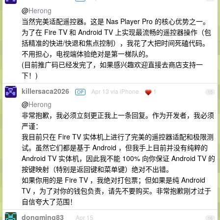
@
Herong
当然完美适配遥控器。这是 Nas Player Pro 的核心优势之一。
为了在 Fire TV 和 Android TV 上实现最流畅的遥控器操作（包
括精准的快进/快退和焦点控制），我花了大把时间死磕代码。
不用担心，电视端体验绝对是第一梯队的。
(目前推广码已经发完了，如果感兴趣欢迎直接去商店支持一
下！)
killersaca2026
Apr 13 via iPhone
1
OP
15
@
Herong
非常抱歉，我必须立刻更正我上一条回复。作为开发者，我必须
严谨：
我目前只在 Fire TV 实体机上进行了完美的遥控器适配和极限测
试。虽然它们都是基于 Android ，但我手上目前并没有纯粹的
Android TV 实体机，因此我不能 100% 向你保证 Android TV 的
按键映射（特别是返回键和菜单键）绝对不出错。
如果你用的是 Fire TV ，我绝对打包票；但如果是纯 Android
TV ，为了对你的钱包负责，请先不要购买。非常抱歉刚才过于
自信夸大了范围！
dongming83
Apr 15
16