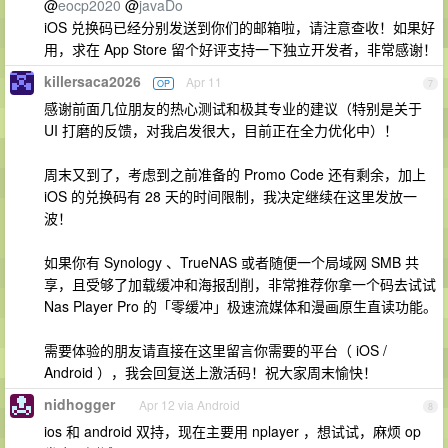
@
eocp2020
@
javaDo
iOS 兑换码已经分别发送到你们的邮箱啦，请注意查收！如果好
用，求在 App Store 留个好评支持一下独立开发者，非常感谢！
killersaca2026
Apr 11
OP
7
感谢前面几位朋友的热心测试和极其专业的建议（特别是关于
UI 打磨的反馈，对我启发很大，目前正在全力优化中）！
周末又到了，考虑到之前准备的 Promo Code 还有剩余，加上
iOS 的兑换码有 28 天的时间限制，我决定继续在这里发放一
波！
如果你有 Synology 、TrueNAS 或者随便一个局域网 SMB 共
享，且受够了加载缓冲和海报刮削，非常推荐你拿一个码去试试
Nas Player Pro 的「零缓冲」极速流媒体和漫画原生直读功能。
需要体验的朋友请直接在这里留言你需要的平台（ iOS /
Android ），我会回复送上激活码！祝大家周末愉快！
nidhogger
Apr 12 via Android
8
ios 和 android 双持，现在主要用 nplayer ，想试试，麻烦 op