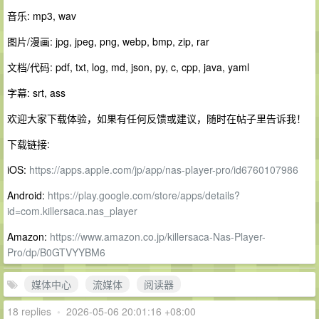
音乐: mp3, wav
图片/漫画: jpg, jpeg, png, webp, bmp, zip, rar
文档/代码: pdf, txt, log, md, json, py, c, cpp, java, yaml
字幕: srt, ass
欢迎大家下载体验，如果有任何反馈或建议，随时在帖子里告诉我！
下载链接:
iOS:
https://apps.apple.com/jp/app/nas-player-pro/id6760107986
Android:
https://play.google.com/store/apps/details?
id=com.killersaca.nas_player
Amazon:
https://www.amazon.co.jp/killersaca-Nas-Player-
Pro/dp/B0GTVYYBM6
媒体中心
流媒体
阅读器
18 replies
•
2026-05-06 20:01:16 +08:00