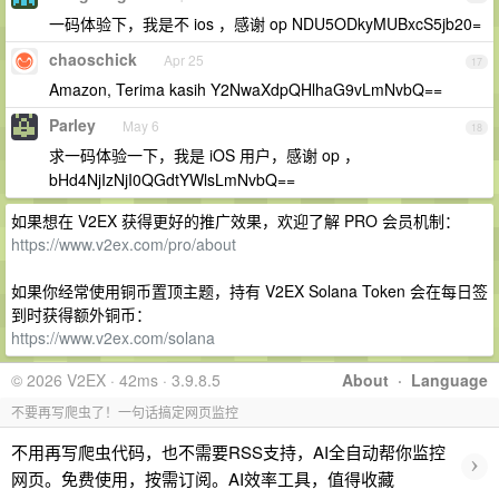
一码体验下，我是不 ios ，感谢 op NDU5ODkyMUBxcS5jb20=
chaoschick
Apr 25
17
Amazon, Terima kasih Y2NwaXdpQHlhaG9vLmNvbQ==
Parley
May 6
18
求一码体验一下，我是 iOS 用户，感谢 op ，
bHd4NjIzNjI0QGdtYWlsLmNvbQ==
如果想在 V2EX 获得更好的推广效果，欢迎了解 PRO 会员机制：
https://www.v2ex.com/pro/about
如果你经常使用铜币置顶主题，持有 V2EX Solana Token 会在每日签
到时获得额外铜币：
https://www.v2ex.com/solana
© 2026 V2EX · 42ms · 3.9.8.5
About
·
Language
不要再写爬虫了！一句话搞定网页监控
不用再写爬虫代码，也不需要RSS支持，AI全自动帮你监控
›
网页。免费使用，按需订阅。AI效率工具，值得收藏