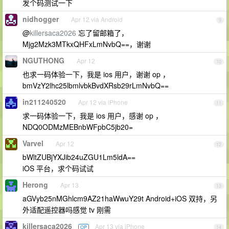
发个码测试一下
nidhogger
Apr 12 via Android
9
@
killersaca2026
忘了留邮箱了，
Mjg2Mzk3MTkxQHFxLmNvbQ==，谢谢
NGUTHONG
Apr 12
10
也求一码体验一下，我是 ios 用户，谢谢 op ，
bmVzY2lhc25lbmlvbkBvdXRsb29rLmNvbQ==
in211240520
Apr 12 via iPhone
11
求一码体验一下，我是 ios 用户，感谢 op ，
NDQ0ODMzMEBnbWFpbC5jb20=
Varvel
Apr 12
12
bWltZUBjYXJib24uZGU1Lm5ldA==
iOS 平台，求个码试试
Herong
Apr 13
13
aGVyb25nMGhlcm9AZ21haWwuY29t Android+iOS 双持，另
外适配遥控器吗感觉 tv 刚需
killersaca2026
Apr 13 via iPhone
OP
14