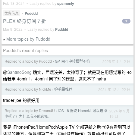
Feb 18, 2024 • Lastly replied by
spamonly
优惠信息
•
Pudddd
PLEX 终身订阅 7 折
7
Mar 9, 2022 • Lastly replied by
Pudddd
More topics by Pudddd
»
Pudddd's recent replies
Replied to a topic by Pudddd
GPTAPI 中转模型不符
2025 年 4 月 2 日
›
@
SantinoSong
确实，居然没关，太神奇了；就是现在用感觉写的 4o
给我用 4omini ，4omini 用了别的模型，这忍不了 haha
Replied to a topic by NickMe
护手霜推荐
2024 年 12 月 22 日
›
trader joe 的很好用
Replied to a topic by Dream4U
iOS 18 据说 Homekit 可以选择
2024 年 9 月
›
19 日
中枢了？为什么我不能选择。
我是 iPhone/iPad/HomePod/Apple TV 全部更新之后也没有看到可以
切换的地方，但是到第三天（中间没有操作）就自动出现可以调了