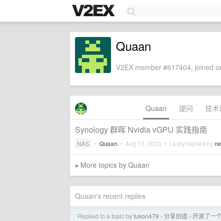
Quaan
V2EX member #617404, joined on
Quaan
提问
技术
Synology 群晖 Nvidia vGPU 实践指南
NAS
•
Quaan
•
Aug 13, 2023
• Lastly replied by
n
More topics by Quaan
»
Quaan's recent replies
Replied to a topic by
tukon479
分享创造
开源了一个现
›
›