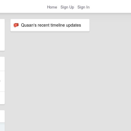
Home
Sign Up
Sign In
Quaan's recent timeline updates
4