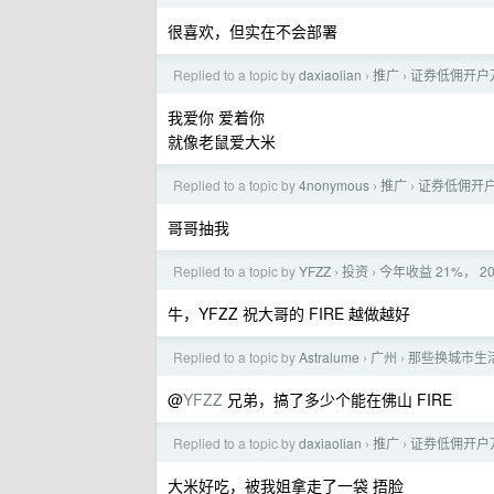
很喜欢，但实在不会部署
Replied to a topic by
daxiaolian
推广
证券低佣开户万 
›
›
我爱你 爱着你
就像老鼠爱大米
Replied to a topic by
4nonymous
推广
证券低佣开户万
›
›
哥哥抽我
Replied to a topic by
YFZZ
投资
今年收益 21%， 2
›
›
牛，YFZZ 祝大哥的 FIRE 越做越好
Replied to a topic by
Astralume
广州
那些换城市生活
›
›
@
YFZZ
兄弟，搞了多少个能在佛山 FIRE
Replied to a topic by
daxiaolian
推广
证券低佣开户万 
›
›
大米好吃，被我姐拿走了一袋 捂脸