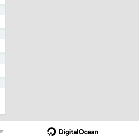
5
5
5
5
ge