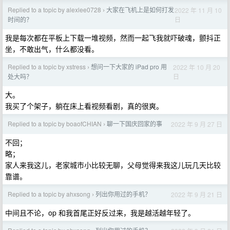
Replied to a topic by alexlee0728
大家在飞机上是如何打发
2022 年 11 月 10
›
日
时间的？
我是每次都在平板上下载一堆视频，然而一起飞我就吓破魂，颤抖正
坐，不敢出气，什么都没看。
Replied to a topic by xstress
想问一下大家的 iPad pro 用
2022 年 10 月 20
›
日
处大吗？
大。
我买了个架子，躺在床上看视频看剧，真的很爽。
Replied to a topic by boaofCHIAN
聊一下国庆回家的事
2022 年 9 月 27 日
›
不回；
略；
家人来我这儿，老家城市小比较无聊，父母觉得来我这儿玩几天比较
靠谱。
Replied to a topic by ahxsong
列出你用过的手机？
2022 年 9 月 21 日
›
中间且不论，op 和我首尾正好反过来，我是越活越年轻了。