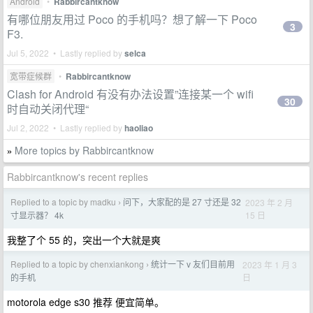
Android
•
Rabbircantknow
有哪位朋友用过 Poco 的手机吗？想了解一下 Poco
3
F3.
Jul 5, 2022 • Lastly replied by
selca
宽带症候群
•
Rabbircantknow
Clash for Android 有没有办法设置”连接某一个 wifi
30
时自动关闭代理“
Jul 2, 2022 • Lastly replied by
haoliao
More topics by Rabbircantknow
»
Rabbircantknow's recent replies
Replied to a topic by madku
问下，大家配的是 27 寸还是 32
2023 年 2 月
›
15 日
寸显示器？ 4k
我整了个 55 的，突出一个大就是爽
Replied to a topic by chenxiankong
统计一下 v 友们目前用
2023 年 1 月 3
›
日
的手机
motorola edge s30 推荐 便宜简单。