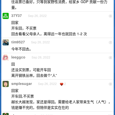
往返票已备好，只等到家野性消费，给家乡 GDP 贡献一份力
量。
37Y37
Sep 26, 2022
6
回家
开车回，不买票
回去看看父母亲人，离得远一年也就回去 1-2 次
tim9527
Sep 26, 2022
7
今年不回去。
leeggco
Sep 26, 2022
8
回
还没买到票，可能开车回
离开钢铁丛林，回去做个“人”
smplesugar
Sep 26, 2022
2
9
回家
开车回,不买票
越长大越发现，家还是得回。需要给老人家带来生气（人气），
钱是赚不完的，但陪伴是实实在在的