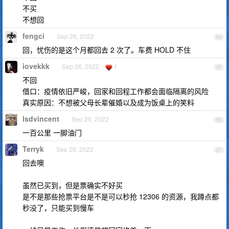
不买
不想回
fengci
Sep 26, 2022
54
回，忧伤的是这个月都回去 2 次了。车费 HOLD 不住
iovekkk
Sep 26, 2022
1
55
不回
借口：疫情依旧严峻，回家和回程工作都会面临隔离的风险
真实原因：不想被父母长辈催婚以及成为饭桌上的笑料
lsdvincent
Sep 26, 2022
56
一百公里 一脚油门
Terryk
Sep 26, 2022
57
回去噢
虽然已买到，但是票确实不好买
是不是那些抢票平台是不是可以秒抢 12306 的资源，我蹲点都
秒没了，只能买到慢车