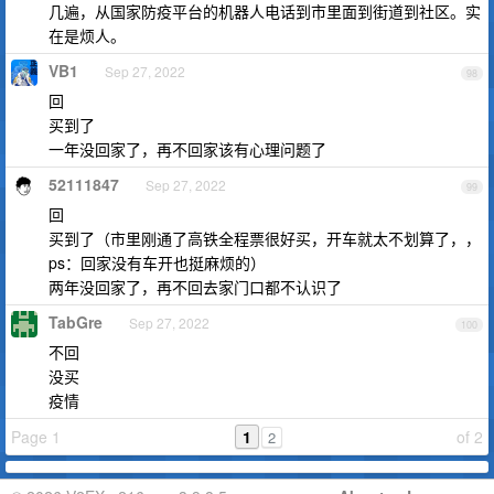
几遍，从国家防疫平台的机器人电话到市里面到街道到社区。实
在是烦人。
VB1
Sep 27, 2022
98
回
买到了
一年没回家了，再不回家该有心理问题了
52111847
Sep 27, 2022
99
回
买到了（市里刚通了高铁全程票很好买，开车就太不划算了，，
ps：回家没有车开也挺麻烦的）
两年没回家了，再不回去家门口都不认识了
TabGre
Sep 27, 2022
100
不回
没买
疫情
Page 1
1
of 2
2