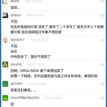
skadi
Sep 27, 2022
87
加班...
xianyv
Sep 27, 2022
88
不回
回去听我爸妈吵架,烦死了,都听了二十多年了,每年大年三十他俩
都吵架,现在搞得我过年都不想回家
Daniel17
Sep 27, 2022
89
不回
没买
中秋回去了，国庆不想回了
mosfet
Sep 27, 2022
90
回啊，NX54+NX30 都下单寄回家了
折腾一下网络，农村自建房层与层之间没有有线，麻烦的很
zjz1993
Sep 27, 2022
91
老家还封着呢。。
chenPiMeiHaoChi
Sep 27, 2022
92
回