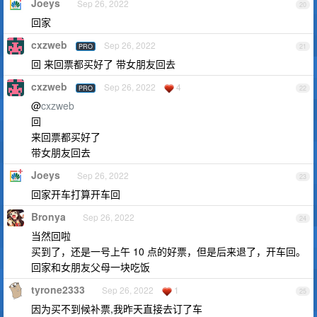
Joeys
Sep 26, 2022
20
回家
cxzweb
Sep 26, 2022
PRO
21
回 来回票都买好了 带女朋友回去
cxzweb
Sep 26, 2022
4
PRO
22
@
cxzweb
回
来回票都买好了
带女朋友回去
Joeys
Sep 26, 2022
23
回家开车打算开车回
Bronya
Sep 26, 2022
24
当然回啦
买到了，还是一号上午 10 点的好票，但是后来退了，开车回。
回家和女朋友父母一块吃饭
tyrone2333
Sep 26, 2022
1
25
因为买不到候补票,我昨天直接去订了车