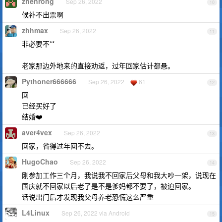
zhenrong
Sep 26, 2022
10
候补不出票啊
zhhmax
Sep 26, 2022
11
非必要不**
老家那边外地来的直接劝返，过年回家估计都悬。
Pythoner666666
Sep 26, 2022
61
12
回
已经买好了
结婚❤️
aver4vex
Sep 26, 2022
13
回家，省得过年回不去。
HugoChao
Sep 26, 2022
14
刚参加工作三个月，我说我不回家后父母和我大吵一架，说现在
国庆就不回家以后老了是不是爹妈都不要了，被迫回家。
话说出门后才发现我父母养老恐慌这么严重
L4Linux
Sep 26, 2022 via Android
15