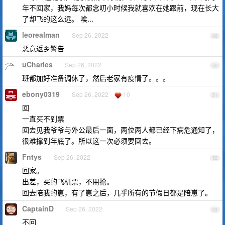
年不回家，我妈每次都念叨小时候我就喜欢在她跟前，现在长大
了却飞的这么远。 唉...
leorealman
Sep 26, 2022
49
恶意返乡警告
uCharles
Sep 26, 2022
50
班都加好准备调休了，然后老家有疫情了。。。
ebony0319
Sep 26, 2022
10
51
回
一直买不到票
回去见我爷爷与外公最后一面，两位两人都已经下病危通知了，
很难撑到年底了。所以这一次必须要回去。
Fntys
Sep 26, 2022
52
回家。
出差，买的飞机票，不用抢。
回去陪我的崽，有了崽之后，几乎所有的节假日都是陪崽了。
CaptainD
Sep 26, 2022
53
不回