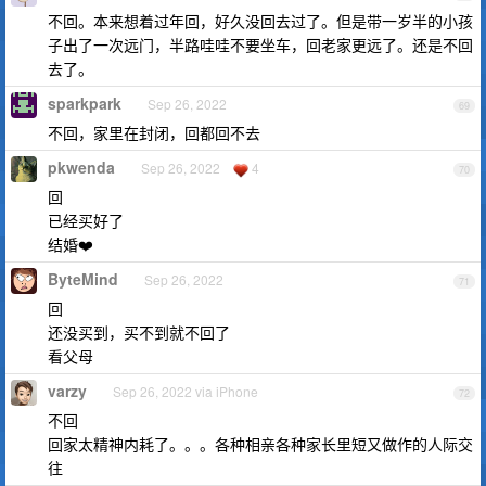
不回。本来想着过年回，好久没回去过了。但是带一岁半的小孩
子出了一次远门，半路哇哇不要坐车，回老家更远了。还是不回
去了。
sparkpark
Sep 26, 2022
69
不回，家里在封闭，回都回不去
pkwenda
Sep 26, 2022
4
70
回
已经买好了
结婚❤️
ByteMind
Sep 26, 2022
71
回
还没买到，买不到就不回了
看父母
varzy
Sep 26, 2022 via iPhone
72
不回
回家太精神内耗了。。。各种相亲各种家长里短又做作的人际交
往