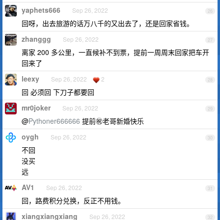
yaphets666
Sep 26, 2022
26
回呀，出去旅游的话万八千的又出去了，还是回家省钱。
zhanggg
Sep 26, 2022
27
离家 200 多公里，一直候补不到票，提前一周周末回家把车开
回来了
leexy
Sep 26, 2022
2
28
回 必须回 下刀子都要回
mr0joker
Sep 26, 2022
29
@
Pythoner666666
提前㊗️老哥新婚快乐
oygh
Sep 26, 2022
30
不回
没买
远
AV1
Sep 26, 2022
31
回，路费积分兑换，反正不用钱。
xiangxiangxiang
Sep 26, 2022
32