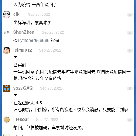
因为疫情 一两年没回了
ciki
Sep 27, 2022
82
坐标深圳，票真难买
ShenZhen
Sep 27, 2022
83
@
Pythoner666666
祝福
leimu012
Sep 27, 2022
84
回
已买到
一年没回家了,因为疫情去年过年都没能回去,趁国庆没疫情回一
趟,我怕今年过年又有疫情
9527QAQ
Sep 27, 2022
85
回
往返已解决 4/5
归心似箭，回到家，所有的疲惫不快都会消散，只要能回到家
litesoar
Sep 27, 2022
86
想回，但怕被加码，车票暂时还没买。