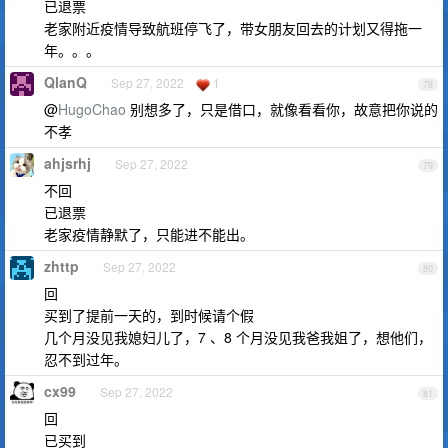
已退票
老家附近疫情导致航班停飞了，带女朋友回去的计划又得拖一
年。。。
QlanQ
Sep 27, 2022
1
78
@
HugoChao
别想多了，只是借口，就像看看你，故意把你说的
不孝
ahjsrhj
Sep 27, 2022
79
不回
已退票
老家疫情静默了，只能进不能出。
zhttp
Sep 27, 2022
80
回
买到了提前一天的，到时候请个假
几个月没见我媳妇儿了，7 、8 个月没见我爸我姐了，想他们，
忍不到过年。
cx99
Sep 27, 2022
81
回
已买到