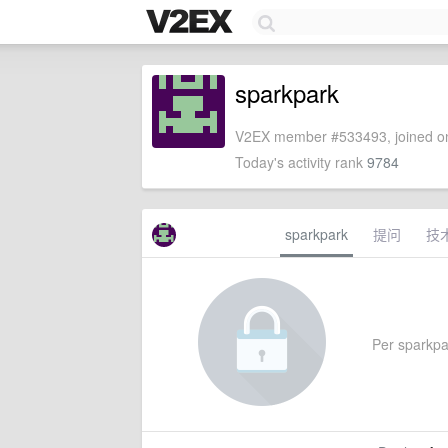
sparkpark
V2EX member #533493, joined on
Today's activity rank
9784
sparkpark
提问
技
Per sparkpar