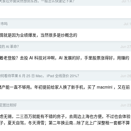
年了，大家在外面突然想到东西，一般怎么快速记下来？
Jul 1
牛市吗
Jul 
情就是因为业绩爆发，当然很多是炒概念的
 AI 革命？
Jun 2
还守着老登股？去投 AI 科技对冲啊，AI 发展的好，手里股票涨得好，用赚的
何看待苹果 6 月 25 日 Mac， iPad 全线涨价 20%？
Jun 2
产能一直不够用。年初提前给家人换了新手机，买了 macmini ，又在前
定居比较好
Jun 2
虑无锡，二三百万就能有不错的房子，去周边上海也方便。不过也会体验
，夏天自驾，冬天滑雪；第二年换云南...除了北上广深整租一套都不算