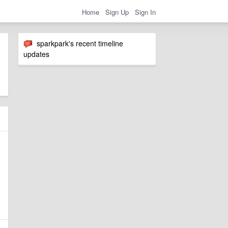
Home
Sign Up
Sign In
sparkpark's recent timeline
updates