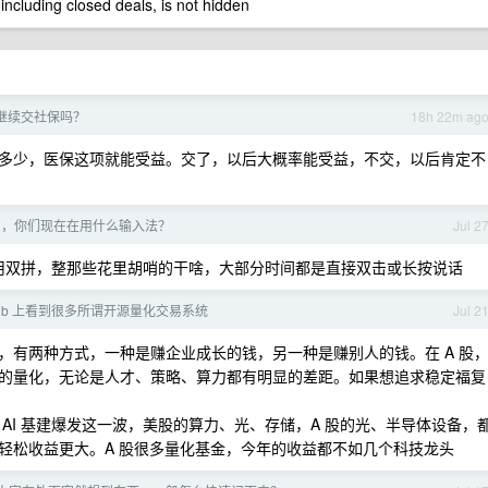
 including closed deals, is not hidden
继续交社保吗？
18h 22m ag
多少，医保这项就能受益。交了，以后大概率能受益，不交，以后肯定不
半了，你们现在在用什么输入法？
Jul 2
使用双拼，整那些花里胡哨的干啥，大部分时间都是直接双击或长按说话
thub 上看到很多所谓开源量化交易系统
Jul 2
，有两种方式，一种是赚企业成长的钱，另一种是赚别人的钱。在 A 股
的量化，无论是人才、策略、算力都有明显的差距。如果想追求稳定福复
AI 基建爆发这一波，美股的算力、光、存储，A 股的光、半导体设备，
轻松收益更大。A 股很多量化基金，今年的收益都不如几个科技龙头