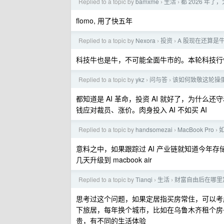
Replied to a topic by
bamxme
生活
都 2026 
›
›
flomo, 用了快五年
Replied to a topic by
Nexora
投资
A 股现在还算是
›
›
科技牛也是牛，不可能全面牛市的。本轮科技行
Replied to a topic by
ykz
问与答
该如何致敬这轮操蛋的
›
›
都知道是 AI 革命，投资 AI 就好了，为什么
钱应对裁员、涨价。肉身投入 AI 不如买 AI
Replied to a topic by
handsomezai
MacBook Pro
如
›
›
意料之中，如果跟踪过 AI 产业链就知道今年存储
几天升级到 macbook air
Replied to a topic by
Tianqi
生活
财富自由后在哪里
›
›
思考过这个问题，如果定居指买房常住，可以考
下旅居，每年换个城市，比如在乌鲁木齐租个房子
贵，有不同的生活体验