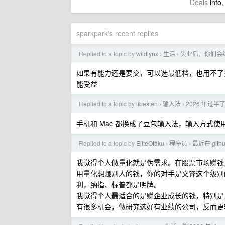
Deals
info,
sparkpark's recent replies
Replied to a topic by
wildlynx
生活
失业后，你们会
›
›
如果有能力还是要交，可以选最低档，也用不了
能受益
Replied to a topic by
libasten
输入法
2026 年过
›
›
手机和 Mac 都换成了豆包输入法，输入方式
Replied to a topic by
EliteOtaku
程序员
最近在 gi
›
›
我觉得个人做量化就是伪需求。在股票市场赚钱
用量化想赚别人的钱，你的对手是文锋这个级别
利，纳指、标普都是明牌。
我觉得个人最适合的是赚企业成长的钱，特别是 
有很多机会，做研究选好有业绩的公司，反而更