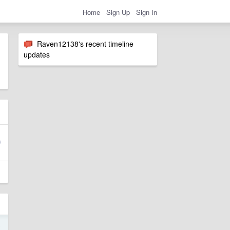
Home
Sign Up
Sign In
Raven12138's recent timeline
updates
8