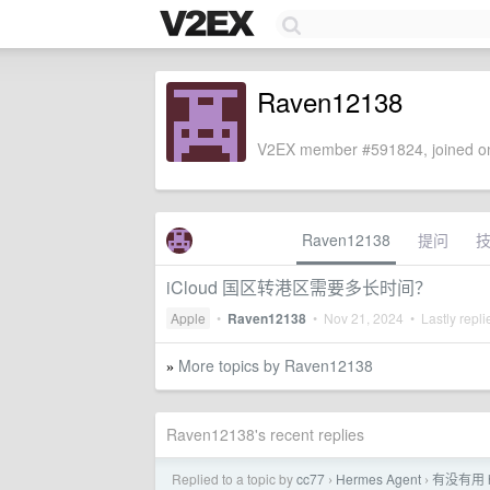
Raven12138
V2EX member #591824, joined on
Raven12138
提问
iCloud 国区转港区需要多长时间？
Apple
•
Raven12138
•
Nov 21, 2024
• Lastly repl
More topics by Raven12138
»
Raven12138's recent replies
Replied to a topic by
cc77
Hermes Agent
有没有用 
›
›