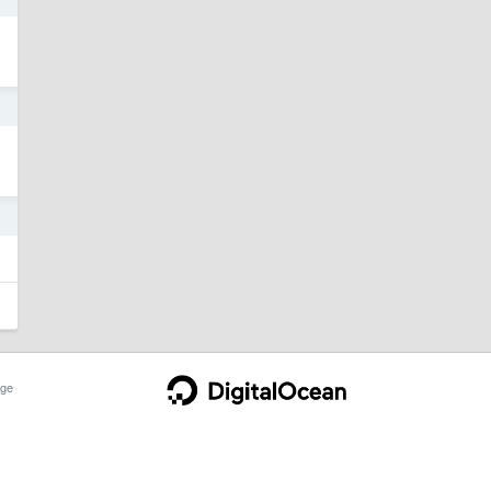
4
4
ge