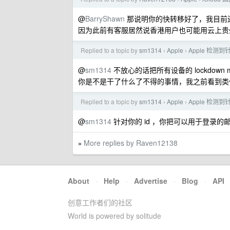
@
BarryShawn
那说明你的快转移好了，我目前还在等，已
因为此前有客服居然说香港用户也可能用云上贵
Replied to a topic by
sm1314
Apple
Apple 检测
›
›
@
sm1314
不放心的话把所有设备的 lockdown m
你是不是干了什么了不得的事情，我之前看到类
Replied to a topic by
sm1314
Apple
Apple 检测
›
›
@
sm1314
针对你的 id ，你把可以用于登录的邮箱
More replies by Raven12138
»
About
·
Help
·
Advertise
·
Blog
·
API
创意工作者们的社区
World is powered by solitude