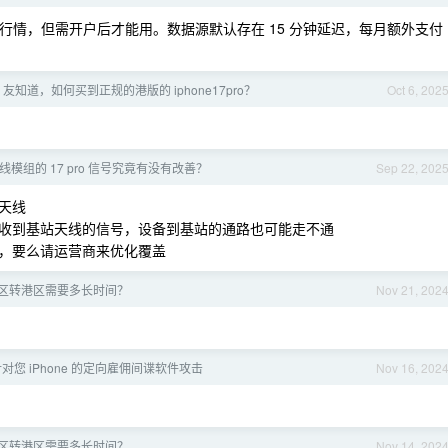
下单/看行情，但需开户后才能用。数据源默认存在 15 分钟延迟，每月额外支付
 友知道，如何买到正规的港版的 iphone17pro？
Oct 6, 202
线模组的 17 pro 信号究竟有没有改善？
Sep 22, 202
天线
收到基站天线的信号，设备到基站的通路也可能走不通
，要么请运营商来优化覆盖
d 国区转港区需要多长时间？
Nov 21, 202
到针对您 iPhone 的定向雇佣间谍软件攻击
Nov 16, 202
d 国区转港区需要多长时间？
Nov 14, 202