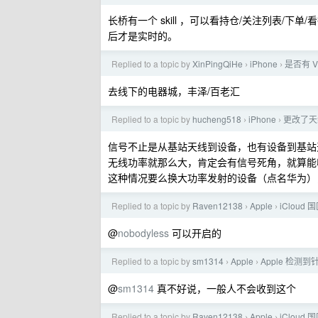
长桥有一个 skill ，可以看持仓/关注列表/
后才是实时的。
Replied to a topic by
XinPingQiHe
iPhone
是否有 V
›
›
去线下的电器城，丰泽/百老汇
Replied to a topic by
hucheng518
iPhone
更改了天
›
›
信号不止是从基站天线到设备，也有设备到基站
无线功率就那么大，肯定会有信号死角，就算能
这种情况要么换大功率发射的设备（点名华为）
Replied to a topic by
Raven12138
Apple
iClou
›
›
@
nobodyless
可以开启的
Replied to a topic by
sm1314
Apple
Apple 检测
›
›
@
sm1314
真不好说，一般人不会收到这个
Replied to a topic by
Raven12138
Apple
iClou
›
›