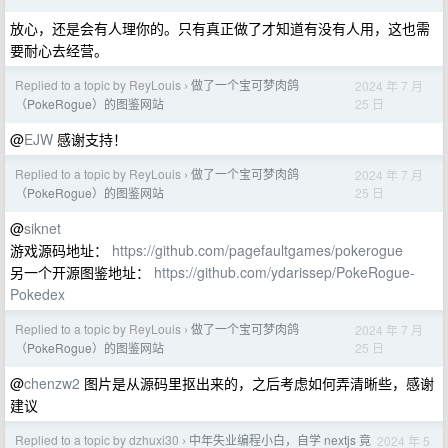
放心，还是会有人理你的。只有真正做了才知道有没有人用，这也需
要耐心去经营。
Replied to a topic by ReyLouis
做了一个宝可梦肉鸽
2024 年 7 月
›
25 日
（PokeRogue）的图鉴网站
@
EJW
感谢支持！
Replied to a topic by ReyLouis
做了一个宝可梦肉鸽
2024 年 7 月
›
25 日
（PokeRogue）的图鉴网站
@
siknet
游戏源码地址：
https://github.com/pagefaultgames/pokerogue
另一个开源图鉴地址：
https://github.com/ydarissep/PokeRogue-
Pokedex
Replied to a topic by ReyLouis
做了一个宝可梦肉鸽
2024 年 7 月
›
25 日
（PokeRogue）的图鉴网站
@
chenzw2
图片是从源码里抠出来的，之后考虑如何弄清晰些，感谢
建议
Replied to a topic by dzhuxi30
中年失业编程小白，自学 nextjs 竟
2024 年 5
›