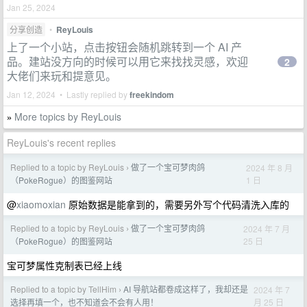
Jan 25, 2024
分享创造
•
ReyLouis
上了一个小站，点击按钮会随机跳转到一个 AI 产
品。建站没方向的时候可以用它来找找灵感，欢迎
2
大佬们来玩和提意见。
Jan 12, 2024 • Lastly replied by
freekindom
More topics by ReyLouis
»
ReyLouis's recent replies
Replied to a topic by ReyLouis
做了一个宝可梦肉鸽
2024 年 8 月
›
1 日
（PokeRogue）的图鉴网站
@
xiaomoxian
原始数据是能拿到的，需要另外写个代码清洗入库的
Replied to a topic by ReyLouis
做了一个宝可梦肉鸽
2024 年 7 月
›
25 日
（PokeRogue）的图鉴网站
宝可梦属性克制表已经上线
Replied to a topic by TellHim
AI 导航站都卷成这样了，我却还是
2024 年 7
›
月 25 日
选择再填一个，也不知道会不会有人用！