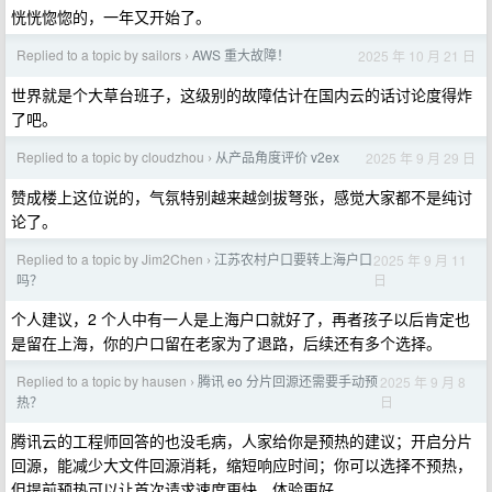
恍恍惚惚的，一年又开始了。
Replied to a topic by sailors
AWS 重大故障！
2025 年 10 月 21 日
›
世界就是个大草台班子，这级别的故障估计在国内云的话讨论度得炸
了吧。
Replied to a topic by cloudzhou
从产品角度评价 v2ex
2025 年 9 月 29 日
›
赞成楼上这位说的，气氛特别越来越剑拔弩张，感觉大家都不是纯讨
论了。
Replied to a topic by Jim2Chen
江苏农村户口要转上海户口
2025 年 9 月 11
›
日
吗？
个人建议，2 个人中有一人是上海户口就好了，再者孩子以后肯定也
是留在上海，你的户口留在老家为了退路，后续还有多个选择。
Replied to a topic by hausen
腾讯 eo 分片回源还需要手动预
2025 年 9 月 8
›
日
热？
腾讯云的工程师回答的也没毛病，人家给你是预热的建议；开启分片
回源，能减少大文件回源消耗，缩短响应时间；你可以选择不预热，
但提前预热可以让首次请求速度更快、体验更好