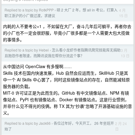
Replied to a topic by RotkPPP
硕 2 大厂 2 年，想 all in 考公，打算入
4 月
›
15 日
职江浙沪的小厂做过渡，求建议
内耗的人不要考公+1 ，不如留在大厂，奋斗几年后可躺平，再者你去
的小厂也不一定会很舒服，毕竟小厂很多都是一个人需要大包大揽做
的事情多。
Replied to a topic by Hebei
怎么看小龙虾作者指腾讯爬完技能库无捐助
3 月
›
13 日
且抱怨作者限速，而腾讯说我在帮你分流这个事？
从中国访问 OpenClaw 有多慢啊……
Skills 技术在国内快速发展，Hub 自然会应运而生，SkillHub 只是其
中一个 AI Skills 中心罢了，同时这些镜像站点的存在，自然能减轻原
服务器的负载。
MIT-0 许可证正是为此而生的。GitHub 有中文镜像站点、NPM 有镜
像站点、PyPI 也有镜像站点、Docker 有镜像站点。这是行业惯例，
并非什么见不得光的伎俩。称 TX 其为“抄袭”忽略了开源基础设施的意
义。
Replied to a topic by Jack66
各位过年好，今天开工， 26 年坐班开
2 月 24
›
日
始了