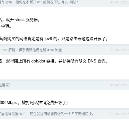
i 没有 ipv6，如何在不断开 wifi 的情况下访问 v6 网站？
Feb 14, 202
话，就开 vless 服务器。
g 中转。
在运营商购买的网络肯定是有 ipv6 的，只是路由器这边没开罢了。
 IPv6 解析，但手机微信仍在跑 IPv6 流量
Feb 14, 202
就得阻止所有 doh/dot 链接，并劫持所有明文 DNS 查询。
选哪家？
Feb 14, 202
是 300Mbps ，被打电话推销免费升级了）
里这样设置 WIFI，现在就是困惑能否做到一个名字无缝切换。
Feb 14, 202