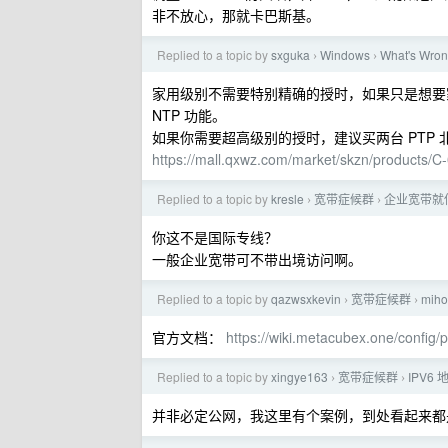
非不放心，那就卡巴斯基。
Replied to a topic by
sxguka
Windows
What's Wro
›
›
家用级别不需要特别精确的授时，如果只是想要
NTP 功能。
如果你需要超高级别的授时，建议买两台 PTP 
https://mall.qxwz.com/market/skzn/products
Replied to a topic by
kresle
宽带症候群
企业宽带就
›
›
你这不是国际专线？
一般企业宽带可不带出境访问啊。
Replied to a topic by
qazwsxkevin
宽带症候群
mi
›
›
官方文档：
https://wiki.metacubex.one/config/
Replied to a topic by
xingye163
宽带症候群
IPV6
›
›
并非必定公网，我这里有个案例，到处看起来都是