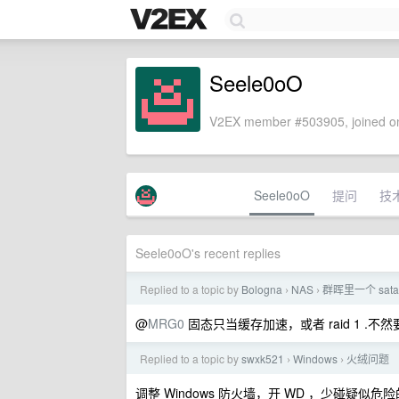
Seele0oO
V2EX member #503905, joined on
Seele0oO
提问
技
Seele0oO's recent replies
Replied to a topic by
Bologna
NAS
群晖里一个 sat
›
›
@
MRG0
固态只当缓存加速，或者 raid 1 .
Replied to a topic by
swxk521
Windows
火绒问题
›
›
调整 Windows 防火墙，开 WD ，少碰疑似