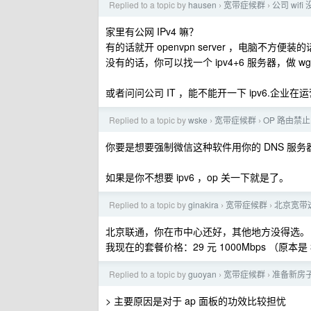
Replied to a topic by
hausen
宽带症候群
公司 wif
›
›
家里有公网 IPv4 嘛？
有的话就开 openvpn server ，电脑不方便装的
没有的话，你可以找一个 ipv4+6 服务器，做 w
或者问问公司 IT ，能不能开一下 ipv6.企业
Replied to a topic by
wske
宽带症候群
OP 路由禁止
›
›
你要是想要强制微信这种软件用你的 DNS 服务器，
如果是你不想要 ipv6 ，op 关一下就是了。
Replied to a topic by
ginakira
宽带症候群
北京宽带
›
›
北京联通，你在市中心还好，其他地方没得选。
我现在的套餐价格：29 元 1000Mbps （原本
Replied to a topic by
guoyan
宽带症候群
准备新房子
›
›
> 主要原因是对于 ap 面板的功效比较担忧