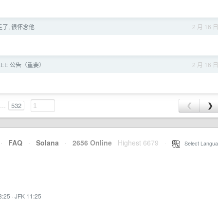
亲走了, 很怀念他
2 月 16 
S.EE 公告（重要）
2 月 16 
...
532
❮
❯
·
FAQ
·
Solana
·
2656 Online
Highest 6679
·
Select Langua
8:25
·
JFK 11:25