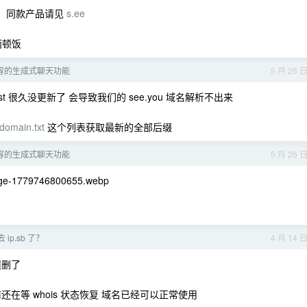
据，同款产品请见
s.ee
两顿饭
内容的生成式聊天功能
5 月 26 
ist 很久没更新了 会导致我们的 see.you 域名解析不出来
-domain.txt
这个列表获取最新的全部后缀
内容的生成式聊天功能
5 月 26 
mage-1779746800655.webp
ip.sb 了？
4 月 14 
误删了
在等 whois 状态恢复 域名已经可以正常使用