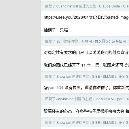
回复了
duangthef1rst
创建的主题
Claude Code
Cl
›
›
https://i.see.you/2026/04/01/1Bzv/pasted-i
抽到了一只喵
回复了
ab
创建的主题
互联网
再次倡议：放弃使用 img
›
›
对稳定性有要求的用户可以试试我们的付费直
我们的图床已经开了 11 年，第一张图片还可
回复了
Showfom
创建的主题
S.EE
SM.MS 迁移至 
›
›
@
yomi334
没有拉黑，邀请你进群了，你重新试
回复了
JoeJoeJoe
创建的主题
Joe's Talk 🪐
[$V2
›
›
赞慕楼主的心态，在各种帖子里都能哈哈大笑 
回复了
Showfom
创建的主题
S.EE
SM.MS 迁移至 
›
›