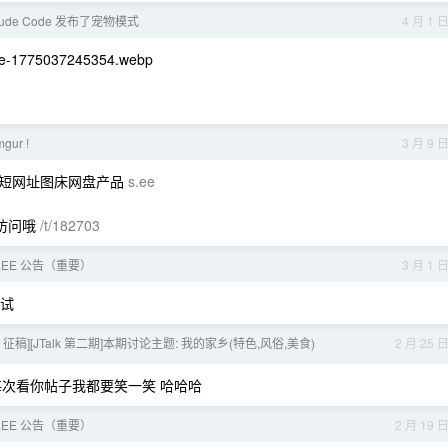
aude Code 发布了宠物模式
4 月 1 
mage-1775037245354.webp
ur !
3 月 9 
链短网址图床网盘产品
s.ee
以访问哦
/t/182703
S.EE 公告（重要）
3 月 1 
试
EX 征稿][JTalk 第二期]本期讨论主题: 我的家乡(特色,风俗,美食)
2 月 25 
每次看你帖子我都要笑一笑 哈哈哈
S.EE 公告（重要）
2 月 19 