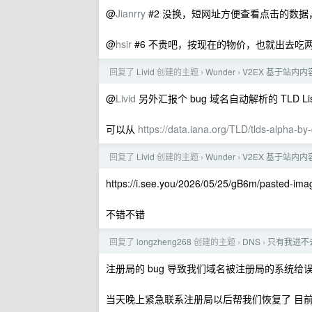
@
Jianrry
#2 没换，短网址方便查看点击的数
@
hsir
#6 不贵吧，按现在的物价，也就出去吃
回复了
Livid
创建的主题
Wunder
V2EX 基于站内
›
›
@
Livid
另外汇报个 bug 域名自动解析的 TLD L
可以从
https://data.iana.org/TLD/tlds-alpha-by
回复了
Livid
创建的主题
Wunder
V2EX 基于站内
›
›
https://i.see.you/2026/05/25/gB6m/pasted-i
不错不错
回复了
longzheng268
创建的主题
DNS
只有我进不去 
›
›
注册局的 bug 导致我们域名被注册局的系统给
当天晚上紧急联系注册局以后帮我们恢复了 目前还