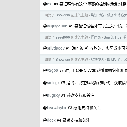
@
est
#4 要证明你有这个博客的控制权我能想
回复了
Showfom
创建的主题
烧饼博客
做了个博客
›
›
@
wujingquan
#1 要验证域名才可以进入审核
回复了
street000
创建的主题
程序员
Bun 的 Rust
›
›
@
sillydaddy
#1 Bun 被 A\ 收购的，实际成本
回复了
Showfom
创建的主题
烧饼博客
回归初心，
›
›
@
v2gba
#7 对，Fable 5 yyds 趁着额度还
@
smlcgx
#5 是的，现在短视频的时代，获取
@
hugsky
#1 感谢支持和关注
@
love4taylor
#3 感谢支持和关注
@
docx
#4 感谢支持和关注