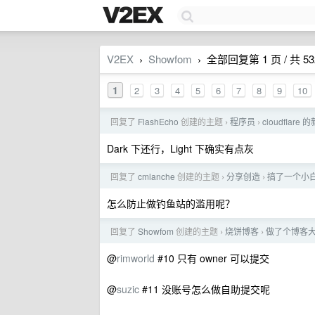
V2EX
Showfom
全部回复第 1 页 / 共 53
›
›
1
2
3
4
5
6
7
8
9
10
回复了
FlashEcho
创建的主题
程序员
cloudflar
›
›
Dark 下还行，Light 下确实有点灰
回复了
cmlanche
创建的主题
分享创造
搞了一个小
›
›
怎么防止做钓鱼站的滥用呢？
回复了
Showfom
创建的主题
烧饼博客
做了个博客
›
›
@
rimworld
#10 只有 owner 可以提交
@
suzic
#11 没账号怎么做自助提交呢