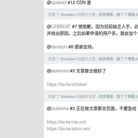
@
cpalead
#12 CDN 是
回复了
Showfom
创建的主题
烧饼博客
做了个博客
›
›
@
CEBBCAT
#7 很抱歉，因为目前缺乏人手
并给出原因。之后如果申请的用户多，我会加个 
@
davidyin
#8 感谢支持。
回复了
Showfom
创建的主题
烧饼博客
做了个博客
›
›
@
jacketma
#3 文章聚合做好了
https://bo.ke/articles/
回复了
Showfom
创建的主题
烧饼博客
做了个博客
›
›
@
jacketma
#3 正在做文章聚合页面，不要急哈 
https://bo.ke/rss.xml
https://bo.ke/atom.xml