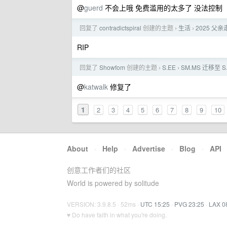
@
guerd
不会上哦 免费滥用的太多了 没法控制
回复了
contradictspiral
创建的主题
生活
2025 父
›
›
RIP
回复了
Showfom
创建的主题
S.EE
SM.MS 迁移至 
›
›
@
katwalk
修复了
1
2
3
4
5
6
7
8
9
10
About
·
Help
·
Advertise
·
Blog
·
API
创意工作者们的社区
World is powered by solitude
VERSION: 3.9.8.5 · 52ms ·
UTC 15:25
·
PVG 23:25
·
LAX 0
♥ Do have faith in what you're doing.