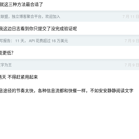
到就这三种方法最合适了
大联盟，独立博客聚合平台，欢迎加入
7 月 11 
，我这边日志看到你只提交了没完成验证呢
 重写报告： 11 天， API 花费超过 16 万美元
7 月 9 
可能更低？
文字为王
7 月 9 
能用两天 不得赶紧用起来
信息途径的节奏太快，各种信息流都和快餐一样，不如安安静静阅读文字