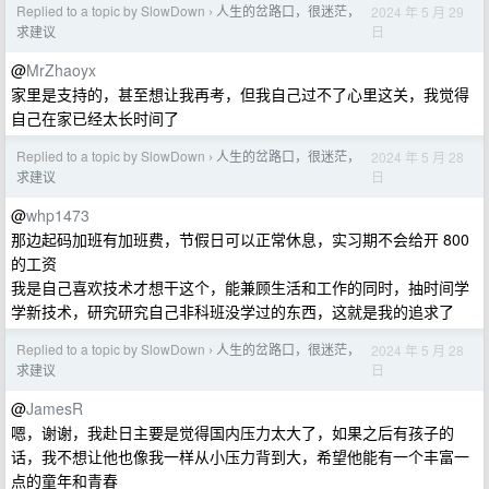
Replied to a topic by SlowDown
人生的岔路口，很迷茫，
2024 年 5 月 29
›
日
求建议
@
MrZhaoyx
家里是支持的，甚至想让我再考，但我自己过不了心里这关，我觉得
自己在家已经太长时间了
Replied to a topic by SlowDown
人生的岔路口，很迷茫，
2024 年 5 月 28
›
日
求建议
@
whp1473
那边起码加班有加班费，节假日可以正常休息，实习期不会给开 800
的工资
我是自己喜欢技术才想干这个，能兼顾生活和工作的同时，抽时间学
学新技术，研究研究自己非科班没学过的东西，这就是我的追求了
Replied to a topic by SlowDown
人生的岔路口，很迷茫，
2024 年 5 月 28
›
日
求建议
@
JamesR
嗯，谢谢，我赴日主要是觉得国内压力太大了，如果之后有孩子的
话，我不想让他也像我一样从小压力背到大，希望他能有一个丰富一
点的童年和青春