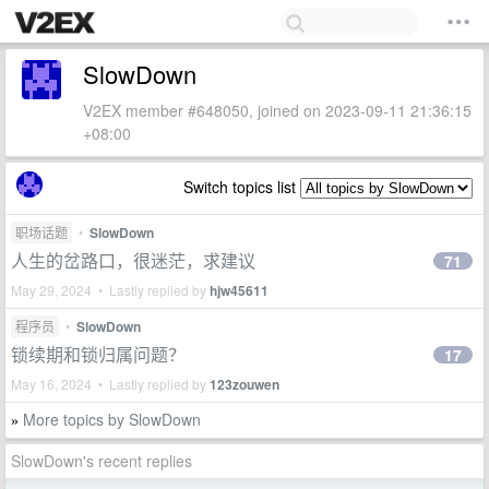
SlowDown
V2EX member #648050, joined on 2023-09-11 21:36:15
+08:00
Switch topics list
职场话题
•
SlowDown
人生的岔路口，很迷茫，求建议
71
May 29, 2024 • Lastly replied by
hjw45611
程序员
•
SlowDown
锁续期和锁归属问题？
17
May 16, 2024 • Lastly replied by
123zouwen
More topics by SlowDown
»
SlowDown's recent replies