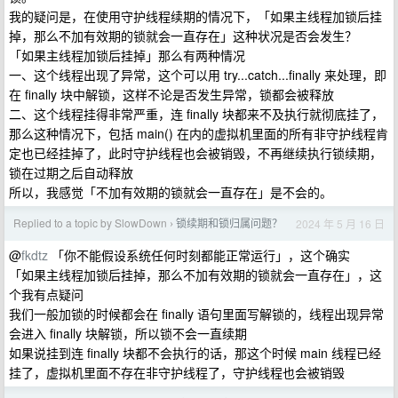
我的疑问是，在使用守护线程续期的情况下，「如果主线程加锁后挂
掉，那么不加有效期的锁就会一直存在」这种状况是否会发生？
「如果主线程加锁后挂掉」那么有两种情况
一、这个线程出现了异常，这个可以用 try...catch...finally 来处理，即
在 finally 块中解锁，这样不论是否发生异常，锁都会被释放
二、这个线程挂得非常严重，连 finally 块都来不及执行就彻底挂了，
那么这种情况下，包括 main() 在内的虚拟机里面的所有非守护线程肯
定也已经挂掉了，此时守护线程也会被销毁，不再继续执行锁续期，
锁在过期之后自动释放
所以，我感觉「不加有效期的锁就会一直存在」是不会的。
Replied to a topic by SlowDown
锁续期和锁归属问题？
2024 年 5 月 16 日
›
@
fkdtz
「你不能假设系统任何时刻都能正常运行」，这个确实
「如果主线程加锁后挂掉，那么不加有效期的锁就会一直存在」，这
个我有点疑问
我们一般加锁的时候都会在 finally 语句里面写解锁的，线程出现异常
会进入 finally 块解锁，所以锁不会一直续期
如果说挂到连 finally 块都不会执行的话，那这个时候 main 线程已经
挂了，虚拟机里面不存在非守护线程了，守护线程也会被销毁