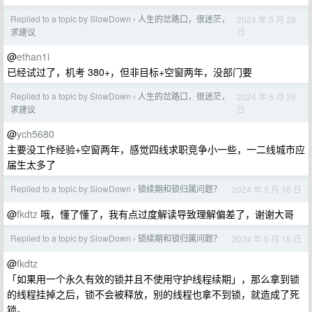
Replied to a topic by SlowDown
人生的岔路口，很迷茫，
2024 年 5 月 28
›
日
求建议
@
ethan1i
已经试过了，机考 380+，但非目标+空窗两年，没部门要
Replied to a topic by SlowDown
人生的岔路口，很迷茫，
2024 年 5 月 28
›
日
求建议
@
ych5680
主要没工作经验+空窗两年，感觉四线求职竞争小一些，一二线城市应
届生太多了
Replied to a topic by SlowDown
锁续期和锁归属问题？
2024 年 5 月 16 日
›
@
fkdtz
哦，懂了懂了，我有点过度解读导致理解偏差了，谢谢大哥
Replied to a topic by SlowDown
锁续期和锁归属问题？
2024 年 5 月 16 日
›
@
fkdtz
「如果用一个永久有效的锁并且不使用守护线程续期」，那么拿到锁
的线程挂掉之后，锁不会被释放，别的线程也拿不到锁，就造成了死
锁。