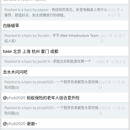
Replied to a topic by papaer
有经验的各位。卧室电脑桌上有什么
2022 年 6
›
月 27 日
推荐，颜值好点，别太娇嫩就行的绿植。
白脉椒草
Replied to a topic by Sunako
字节 Web Infrastructure Team
2021 年 12 月 7
›
日
招人啦！
base 北京 上海 杭州 厦门 成都
Replied to a topic by yezi815
求租北京新能源车牌一个
2020 年 12 月 3 日
›
去水木问问吧
Replied to a topic by phub2020
一个程序员来解答大家的保
2020 年 11 月 26
›
日
险问题(3)
@
phub2020
蚂蚁保险的老年人综合意外险
Replied to a topic by phub2020
一个程序员来解答大家的保
2020 年 11 月 26
›
日
险问题(3)
@
phub2020
谢谢~