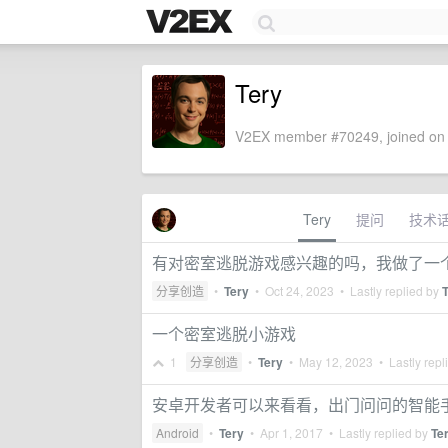
Tery
V2EX member #70249, joined on 
Tery
提问
技术
有对密室逃脱游戏感兴趣的吗，我做了一
分享创造
•
Tery
•
Oct 24, 2023
• Lastly replied by
一个密室逃脱小游戏
1
分享创造
•
Tery
•
May 12, 2023
• Lastly repl
安卓开发者可以来看看，出门问问的智能
Android
•
Tery
•
Apr 1, 2017
• Lastly replied by
Te