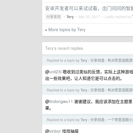
安卓开发者可以来试试看，出门问问的智
分享发现
•
Tery
•
Mar 30, 2017
• Lastly replied by
More topics by Tery
»
Tery's recent replies
Replied to a topic by
Tery
分享创造
有对密室逃脱游
›
›
@
unii23i
嗯收到过类似的反馈，实际上这种游戏
出一些效果吧，让人知道它是可以点击的。
Replied to a topic by
Tery
分享创造
有对密室逃脱游
›
›
@
lindongwu11
谢谢建议，我应该添加在主题里
果。
Replied to a topic by
Tery
分享创造
一个密室逃脱小
›
›
@
vinbor
找找抽屉